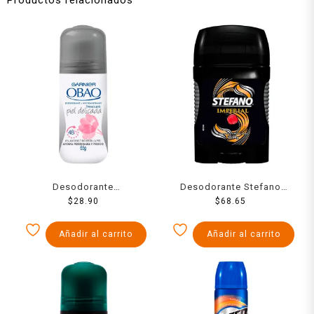
Desodorante
Desodorante Stefano
antitranspirante Garnier
$
28.90
imperial en barra para
$
68.65
Obao frescura en roll on
caballero 54 g
para dama 65 g
Añadir al carrito
Añadir al carrito