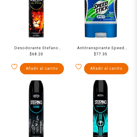
Desodorante Stefano
Antitranspirante Speed
alpha en aerosol para
$
68.20
Stick 24/7 xtreme intense
$
77.35
caballero 159 ml
en gel para caballero 85 g
Añadir al carrito
Añadir al carrito