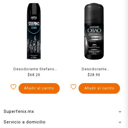
Desodorante Stefano
Desodorante
cosmo en aerosol para
$
68.20
antitranspirante Garnier
$
28.90
caballero 159 ml
Obao audaz en roll on
para caballero 65 g
Añadir al carrito
Añadir al carrito
Superfenix.mx
Servicio a domicilio