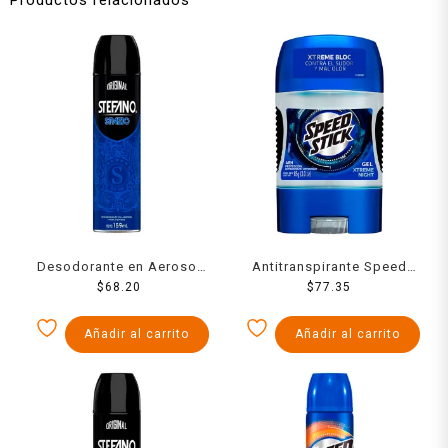
Desodorante en Aerosol
Antitranspirante Speed
Stefano Spazio Protección
$
68.20
Stick 24/7 xtreme night en
$
77.35
Contra el Mal Olor 159 ml
gel para caballero 85 g
Añadir al carrito
Añadir al carrito