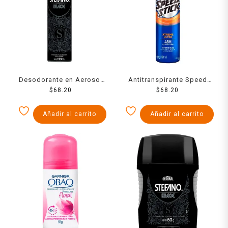
Desodorante en Aerosol
Antitranspirante Speed
Stefano Black Protección
$
68.20
Stick 24/7 xtreme ultra
$
68.20
Contra el Mal Olor 159 ml
tech en aerosol para
caballero 91 g
Añadir al carrito
Añadir al carrito