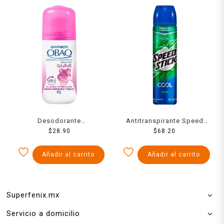
Desodorante
Antitranspirante Speed
antitranspirante Garnier
$
28.90
Stick cool green en
$
68.20
Obao frescura suave para
aerosol para caballero 150
dama en roll on 65 g
ml
Añadir al carrito
Añadir al carrito
Superfenix.mx
Servicio a domicilio