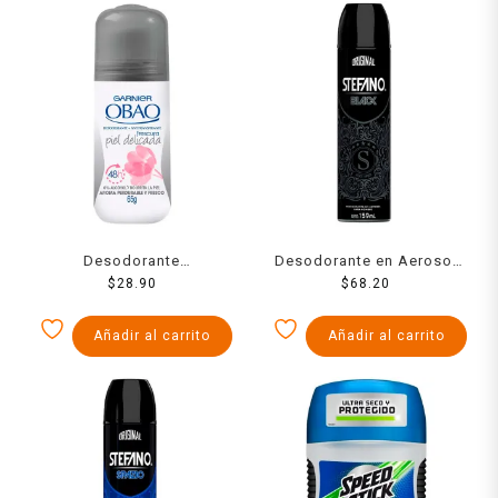
Desodorante
Desodorante en Aerosol
antitranspirante Garnier
$
28.90
Stefano Black Protección
$
68.20
Obao frescura en roll on
Contra el Mal Olor 159 ml
para dama 65 g
Añadir al carrito
Añadir al carrito