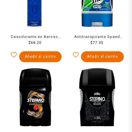
Desodorante en Aerosol
Antitranspirante Speed
Stefano Spazio Protección
$
68.20
Stick 24/7 xtreme intense
$
77.35
Contra el Mal Olor 159 ml
en gel para caballero 85 g
Añadir al carrito
Añadir al carrito