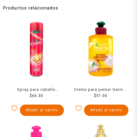
Productos relacionados
Spray para cabello
Crema para peinar Garnier
Palmolive Caprice
$
66.30
Fructis oil repair liso coco
$
51.00
Especialidades color
300 ml
brillante vitamina e + filtro
Añadir al carrito
Añadir al carrito
UV 316 ml