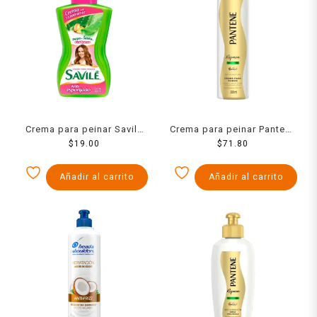
Crema para peinar Savilé
Crema para peinar Pantene
anti esponjado con pulpa
$
19.00
Pro-V Repara 300 ml
$
71.80
de sábila y colágeno 100
ml
Añadir al carrito
Añadir al carrito