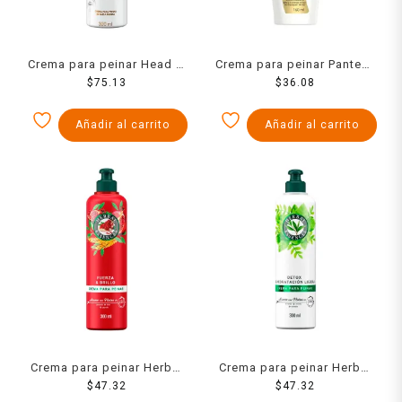
Crema para peinar Head &
Crema para peinar Pantene
Shoulders anti-frizz aceite
$
75.13
Pro-V Repara 160 ml
$
36.08
de coco 300 ml
Añadir al carrito
Añadir al carrito
Crema para peinar Herbal
Crema para peinar Herbal
Essences Fuerza & brillo
$
47.32
Essences Detox &
$
47.32