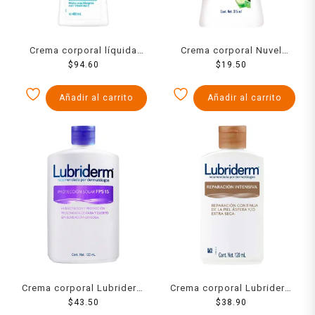
Crema corporal líquida
Crema corporal Nuvel
Palmolive Neutro Balance
$
94.60
advanced moisturizing
$
19.50
Piel Normal con Vitamina E
piel normal con sábila y
400 ml
pepino 315 ml
Añadir al carrito
Añadir al carrito
Crema corporal Lubriderm
Crema corporal Lubriderm
protección solar UV 15,
$
43.50
reparación intensiva 120
$
38.90