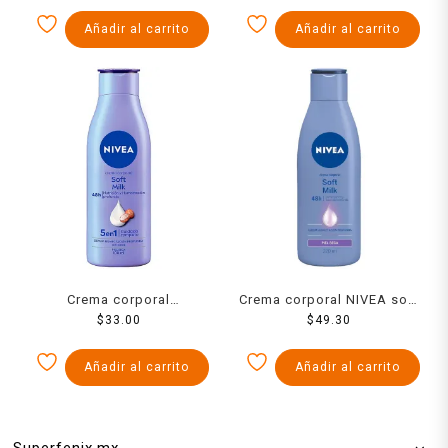
120 ml
ml
Añadir al carrito
Añadir al carrito
Crema corporal
Crema corporal NIVEA soft
humectante NIVEA soft
$
33.00
milk piel seca 220 ml
$
49.30
milk 100 ml
Añadir al carrito
Añadir al carrito
Superfenix.mx