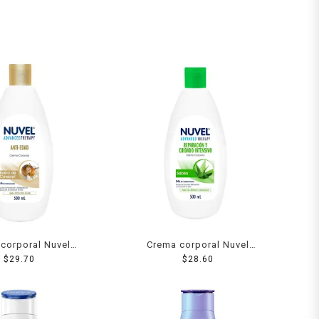
corporal Nuvel
Crema corporal Nuvel
 therapy antiedad
$
29.70
advanced therapy reparación
$
28.60
500 ml
y cuidado intensivo 500 ml