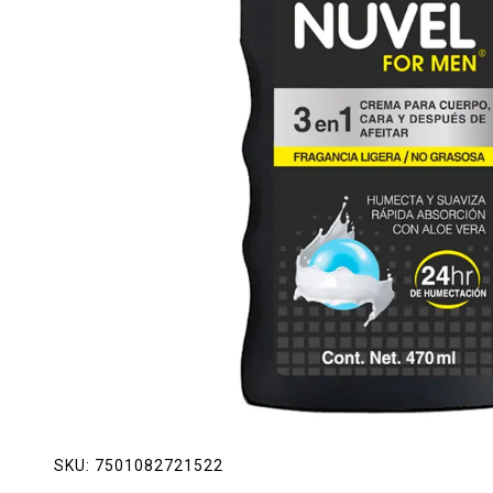
Lácteos
Limpieza del hogar
Mascotas
Pan de la casa
Preciasos
Salchichonería
SKU:
7501082721522