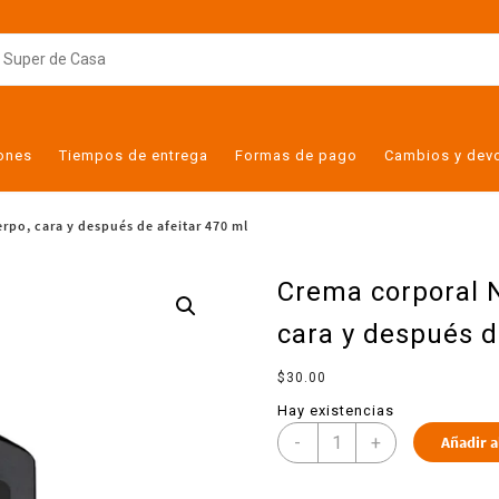
iones
Tiempos de entrega
Formas de pago
Cambios y dev
rpo, cara y después de afeitar 470 ml
Crema corporal N
cara y después d
$
30.00
Hay existencias
-
+
Añadir a