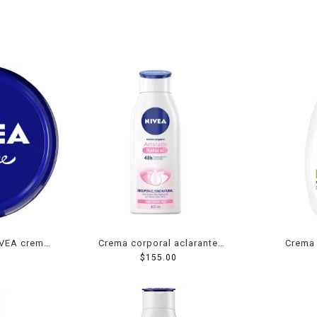
IVEA creme
Crema corporal aclarante
Crema 
ga duración
NIVEA tono natural 400 ml
$
155.00
advanced
 100 ml