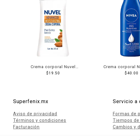
Crema corporal Nuvel
Crema corporal N
advanced moisturizing piel
$
19.50
nutritiva 5 en 1 pie
$
40.00
extra seca aceite de
100 ml
almendras 315 ml
Superfenix.mx
Servicio a 
Aviso de privacidad
Formas de 
Términos y condiciones
Tiempos de
Facturación
Cambios y d