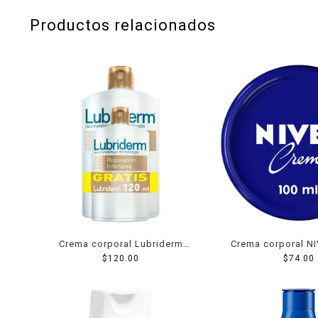
Productos relacionados
Crema corporal Lubriderm
Crema corporal N
reparación intensiva 400 ml
$
120.00
humectante de lar
$
74.00
de regalo una de 120 ml
con vitamina e