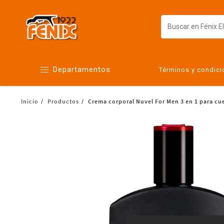
Departamentos
Términos y condic
Inicio
Productos
Crema corporal Nuvel For Men 3 en 1 para cue
Alimentos
Artículos para el hogar
Bebés
Botanas y bebidas
Cuidado de la ropa
Cuidado personal