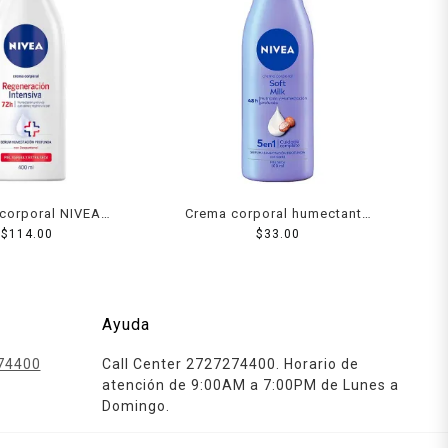
corporal NIVEA
Crema corporal humectante
ación Intensiva
$
114.00
NIVEA soft milk 100 ml
$
33.00
ctante 400 ml
Ayuda
74400
Call Center 2727274400. Horario de
atención de 9:00AM a 7:00PM de Lunes a
Domingo.