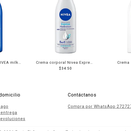
IVEA milk
Crema corporal Nivea Express
Crema 
l extra seca
Hydration humectación
$
34.50
Regener
profunda con minerales
hume
marinos piel normal 100 ml
domicilio
Contáctanos
pago
Compra por WhatsApp 27272
 entrega
evoluciones