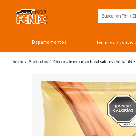
Departamentos
Términos y condic
Inicio
Productos
Chocolate en polvo Ideal sabor vainilla 160 g
Alimentos
Artículos para el hogar
Bebés
Botanas y bebidas
Cuidado de la ropa
Cuidado personal