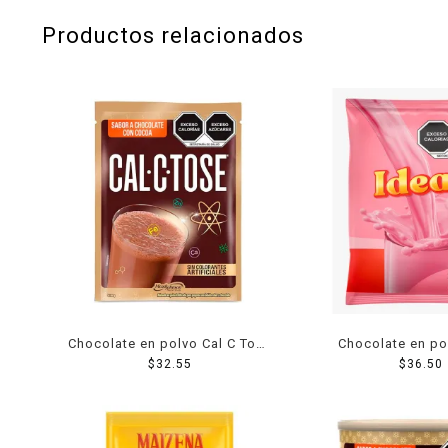
Productos relacionados
Chocolate en polvo Cal C Tose
Chocolate en po
en bolsa 160 g
$
32.55
sabor fresa 
$
36.50