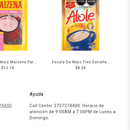
 Maiz Maizena Para
Fecula De Maiz Tres Estrellas
abor Fresa 47 g
$
12.70
Para Atole Sabor Nuez 47 Grs
$
8.20
Ayuda
74400
Call Center 2727274400. Horario de
atención de 9:00AM a 7:00PM de Lunes a
Domingo.