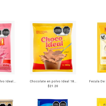
lvo Ideal
Chocolate en polvo Ideal 180
Fecula De
350 g
$
21.20
g
Atole Sab