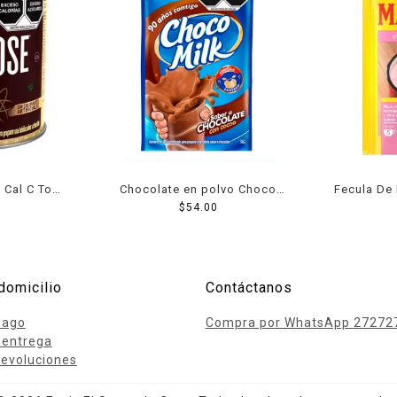
 Cal C Tose
Chocolate en polvo Choco
Fecula De
.75 kg
Milk 350 g
$
54.00
Atole S
domicilio
Contáctanos
pago
Compra por WhatsApp 27272
 entrega
evoluciones