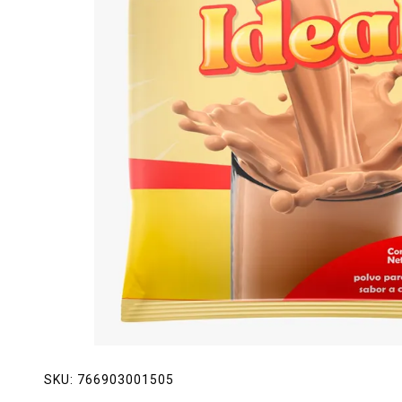
Lácteos
Limpieza del hogar
Mascotas
Pan de la casa
Preciasos
Salchichonería
SKU:
766903001505