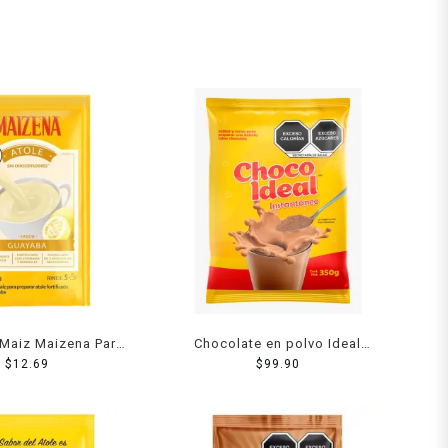
 Maiz Maizena Para
Chocolate en polvo Ideal
or Guayaba 50 Grs
$
12.69
sabor canela 1 kg
$
99.90