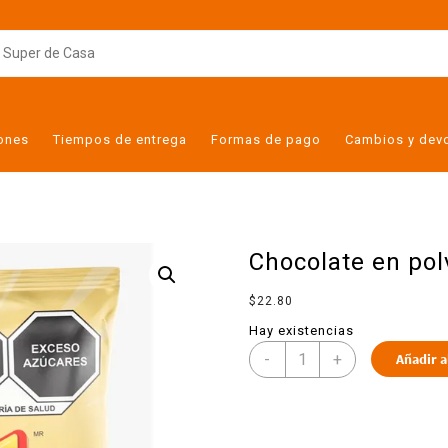
iones
Tiempos de entrega
Formas de pago
Cambios y dev
Chocolate en polv
$
22.80
Hay existencias
-
+
Añadir a