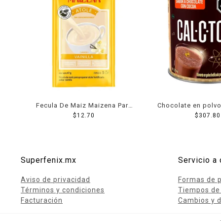
Fecula De Maiz Maizena Para
Chocolate en polvo
Atole Sabor Vainilla 50 Grs
$
12.70
fortificado 1
$
307.80
Superfenix.mx
Servicio a 
Aviso de privacidad
Formas de 
Términos y condiciones
Tiempos de
Facturación
Cambios y d