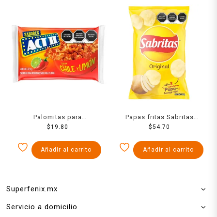
Palomitas para
Papas fritas Sabritas
microondas ACT II sabor
$
19.80
Original 160 g
$
54.70
chile y limón 87.5 g
Añadir al carrito
Añadir al carrito
Superfenix.mx
Servicio a domicilio