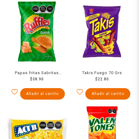
Papas fritas Sabritas
Takis Fuego 70 Grs
Ruffles sabor queso 130 g
$
38.90
$
22.80
Añadir al carrito
Añadir al carrito