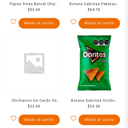
Papas fritas Barcel Chips
Botana Sabritas Paketaxo
sabor sal de mar 170 g
$
53.60
Quexo surtida 208 g
$
54.70
Añadir al carrito
Añadir al carrito
Chicharron De Cerdo 30
Botana Sabritas Doritos
$
22.60
Grs
pizzerola 62 g
$
23.30
Añadir al carrito
Añadir al carrito