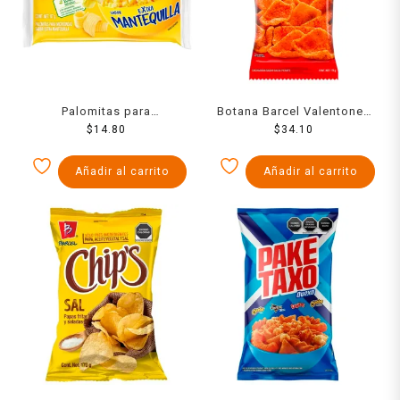
Palomitas para
Botana Barcel Valentones
microondas ACT II extra
$
14.80
$
175 g
34.10
mantequilla 87 g
Añadir al carrito
Añadir al carrito