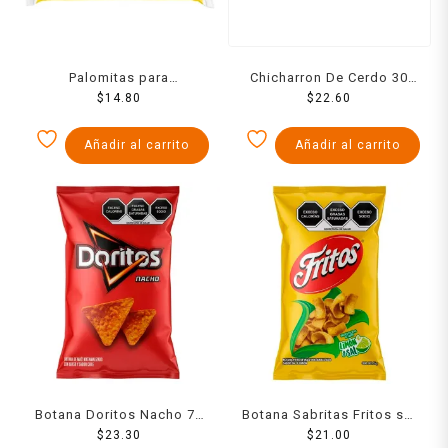
Palomitas para
Chicharron De Cerdo 30
microondas ACT II extra
$
14.80
$
22.60
Grs
mantequilla 87 g
Añadir al carrito
Añadir al carrito
Botana Doritos Nacho 76
Botana Sabritas Fritos sal
$
23.30
g
y limón 55 g
$
21.00