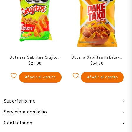
Botanas Sabritas Crujitos
Botana Sabritas Paketaxo
$
43 Grs
21.00
Mezcladito chile, limón,
$
54.70
queso y especias 265 g
Añadir al carrito
Añadir al carrito
Superfenix.mx
Servicio a domicilio
Contáctanos