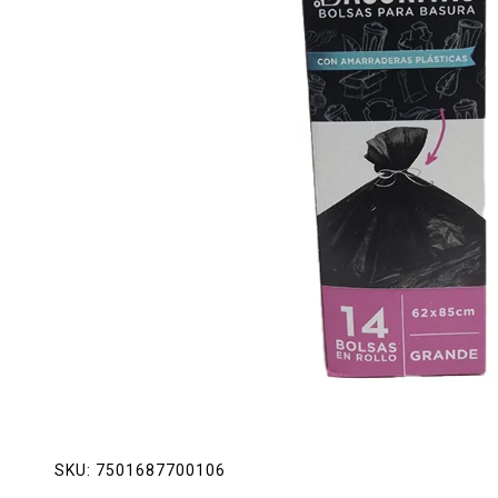
Lácteos
Limpieza del hogar
Mascotas
Pan de la casa
Preciasos
Salchichonería
SKU:
7501687700106