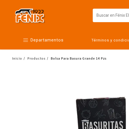
Departamentos
Términos y condic
Inicio
Productos
Bolsa Para Basura Grande 14 Pzs
Alimentos
Artículos para el hogar
Bebés
Botanas y bebidas
Cuidado de la ropa
Cuidado personal