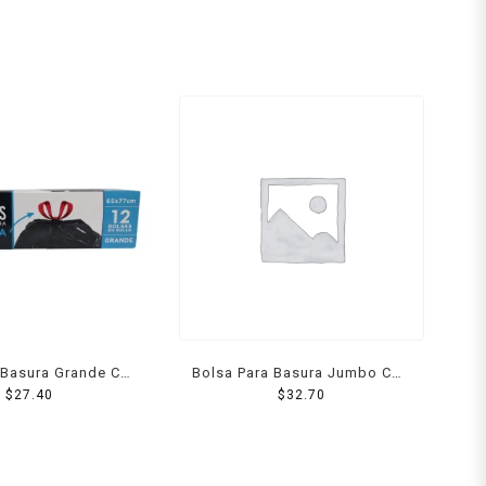
 Basura Grande Con
Bolsa Para Basura Jumbo Con
reta 10 Pzs
$
27.40
Jareta 10 Pzs
$
32.70