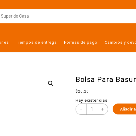
iones
Tiempos de entrega
Formas de pago
Cambios y dev
Bolsa Para Basu
$
20.20
Hay existencias
-
+
Añadir a