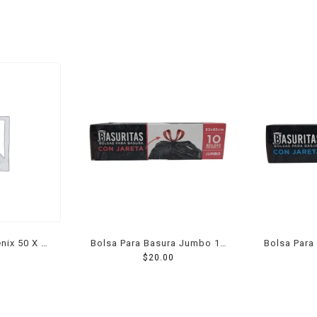
nix 50 X 40
Bolsa Para Basura Jumbo 10
Bolsa Para
lada 1 Pzs
$
20.00
Pzs
Ja