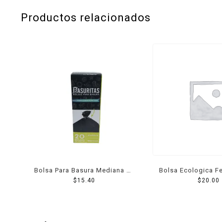
Productos relacionados
Bolsa Para Basura Mediana 20
Bolsa Ecologica Fe
$
15.40
Pzs
X 20 Cm Termosel
$
20.00