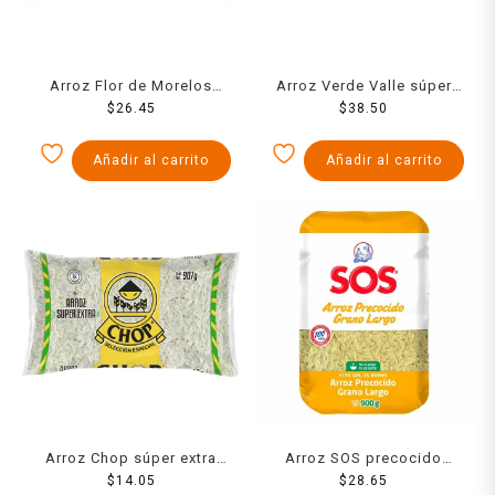
Arroz Flor de Morelos
Arroz Verde Valle súper
súper extra 1 kg
$
26.45
extra 1 kg
$
38.50
Añadir al carrito
Añadir al carrito
Arroz Chop súper extra
Arroz SOS precocido
$
900 g
14.05
grano largo 900 g
$
28.65