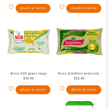
Añadir al carrito
Añadir al carrito
Arroz SOS grano largo
Arroz Schettino precocido
uruguayo 900 g
$
25.00
$
1 kg
22.40
Añadir al carrito
Añadir al carrito