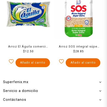
Arroz El Águila comercial
Arroz SOS integral súper
$
900 g
12.50
extra 900 g
$
28.85
Añadir al carrito
Añadir al carrito
Superfenix.mx
Servicio a domicilio
Contáctanos