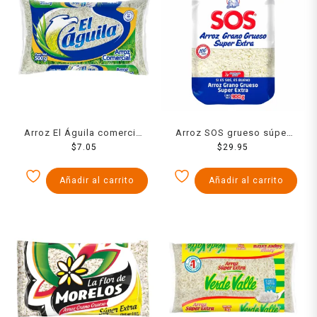
Arroz El Águila comercial
Arroz SOS grueso súper
500 g
$
7.05
extra 900 g
$
29.95
Añadir al carrito
Añadir al carrito