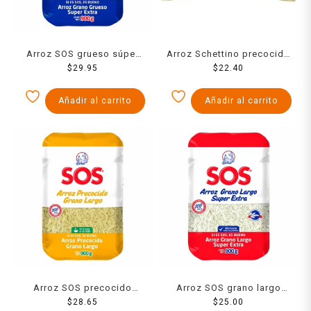
Arroz SOS grueso súper
Arroz Schettino precocido
extra 900 g
$
29.95
$
1 kg
22.40
Añadir al carrito
Añadir al carrito
Arroz SOS precocido
Arroz SOS grano largo
grano largo 900 g
$
28.65
súper extra 900 g
$
25.00