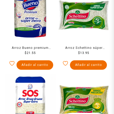
Arroz Bueno premium
Arroz Schettino súper
súper extra 900 g
$
21.55
extra 900 g
$
13.95
Añadir al carrito
Añadir al carrito