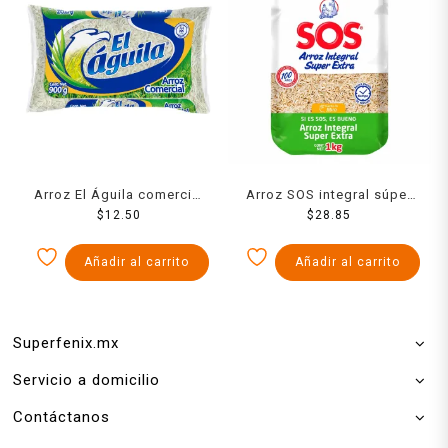
Arroz El Águila comercial
Arroz SOS integral súper
$
900 g
12.50
extra 900 g
$
28.85
Añadir al carrito
Añadir al carrito
Superfenix.mx
Servicio a domicilio
Contáctanos