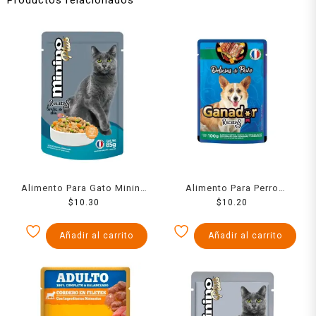
Alimento Para Gato Minino
Alimento Para Perro
Carnitas De Atun 85 Grs
$
10.30
Ganador Recetas Delicias
$
10.20
D.Pavo 100 Grs
Añadir al carrito
Añadir al carrito