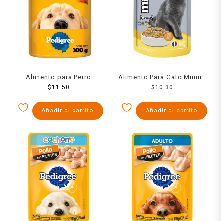
Alimento para Perro
Alimento Para Gato Minino
Pedigree Adulto Cordero
$
11.50
Pollo En Caldo D.Verd 85
$
10.30
en Filetes 100 g
Grs
Añadir al carrito
Añadir al carrito