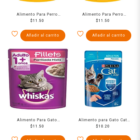
Alimento Para Perro
Alimento Para Perro
Pedigree Pollo 100
$
11.50
Pedigree Pollo Adulto 100
$
11.50
Cachorro 100 Grs
Grs
Añadir al carrito
Añadir al carrito
Alimento Para Gato
Alimento para Gato Cat
Whiskas Trozos Parrillada
$
11.50
Chow Pescado Adultos 85
$
10.20
Mix 85 Grs
g