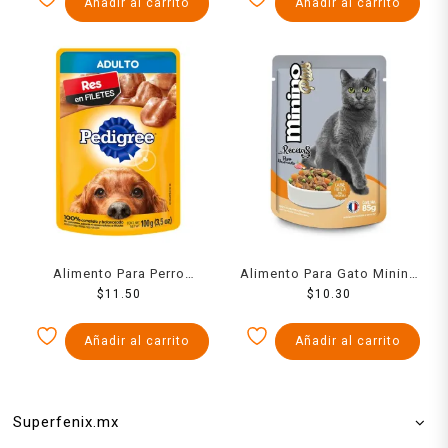
Añadir al carrito
Añadir al carrito
Alimento Para Perro
Alimento Para Gato Minino
Pedigree Res En Filetes
$
11.50
Pavo Ahumado 85 Grs
$
10.30
Adulto 100 Grs
Añadir al carrito
Añadir al carrito
Superfenix.mx