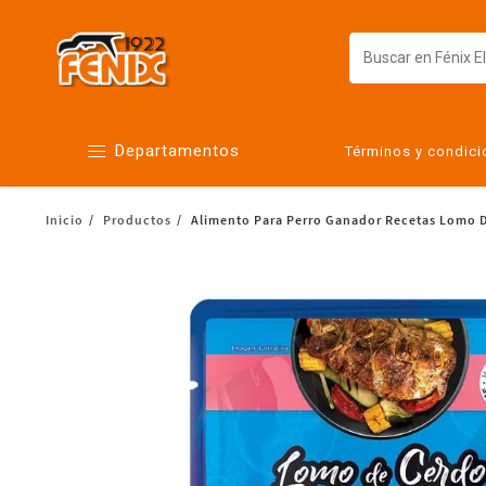
Departamentos
Términos y condic
Inicio
Productos
Alimento Para Perro Ganador Recetas Lomo D
Alimentos
Artículos para el hogar
Bebés
Botanas y bebidas
Cuidado de la ropa
Cuidado personal