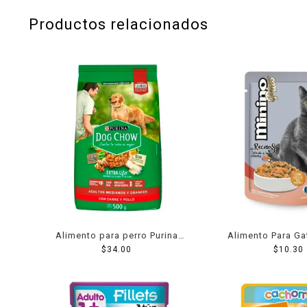
Productos relacionados
Alimento para perro Purina
Alimento Para Ga
Dog Chow Adulto Medianos y
$
34.00
Salmon A La Plan
$
10.30
Grandes Carne y Pollo 500 g