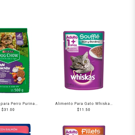
para Perro Purina
Alimento Para Gato Whiskas
 Cachorro Minis y
$
31.00
Atun Y Sardina 85 Grs
$
11.50
arne y Pollo 500 g