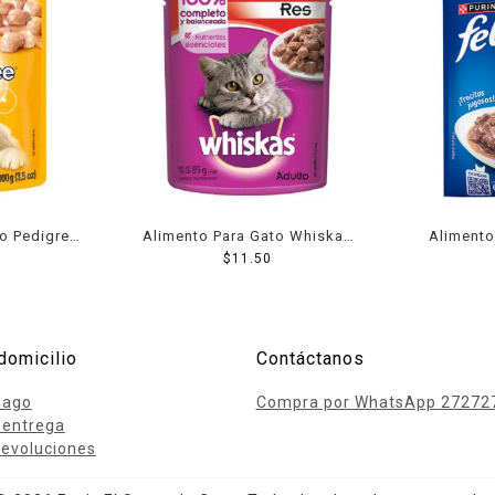
ro Pedigree
Alimento Para Gato Whiskas
Alimento
ro 100 Grs
Trozos Carne De Res 85 Grs
$
11.50
Felix ¡
s
domicilio
Contáctanos
pago
Compra por WhatsApp 27272
 entrega
evoluciones