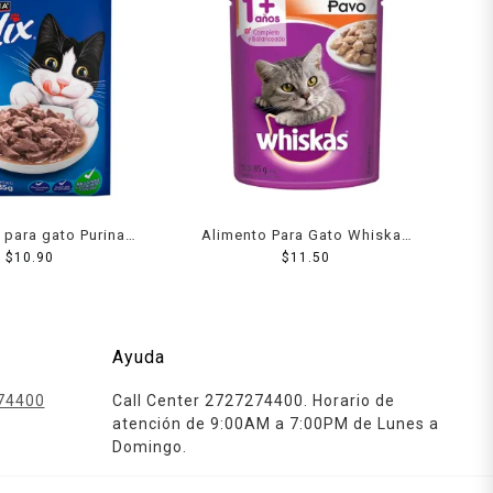
 para gato Purina
Alimento Para Gato Whiskas
trocitos jugosos!
$
10.90
Pavo 85 Grs
$
11.50
almón 85 g
Ayuda
74400
Call Center 2727274400. Horario de
atención de 9:00AM a 7:00PM de Lunes a
Domingo.