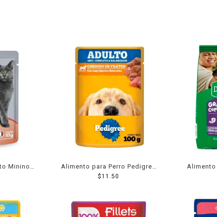
to Minino
Alimento para Perro Pedigree
Alimento 
cha 85 Grs
Adulto Cordero en Filetes 100
$
11.50
Dog Chow
g
Pequeños C