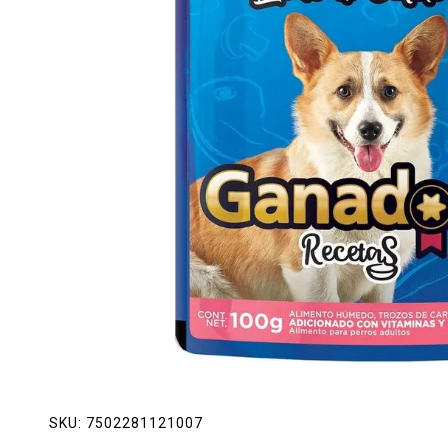
Lácteos
Limpieza del hogar
Mascotas
Pan de la casa
Preciasos
Salchichonería
SKU:
7502281121007