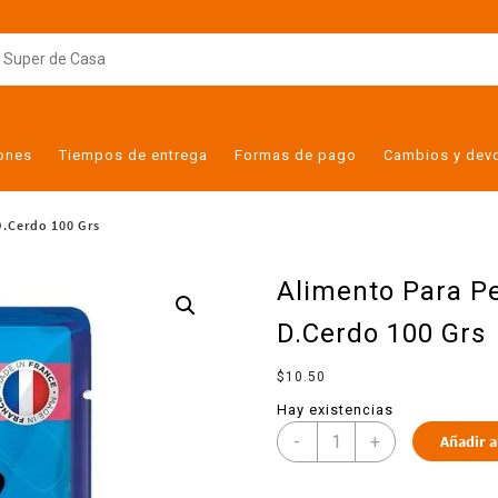
iones
Tiempos de entrega
Formas de pago
Cambios y dev
.Cerdo 100 Grs
Alimento Para P
D.Cerdo 100 Grs
$
10.50
Hay existencias
-
+
Añadir a