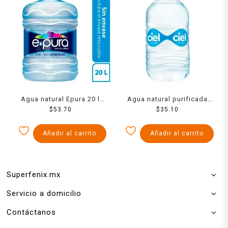
Agua natural Epura 20 l
Agua natural purificada
únicamente líquido
$
53.70
Ciel 5 l
$
35.10
Añadir al carrito
Añadir al carrito
Superfenix.mx
Servicio a domicilio
Contáctanos