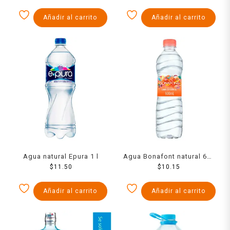
Añadir al carrito
Añadir al carrito
Agua natural Epura 1 l
Agua Bonafont natural 600
$
11.50
$
10.15
ml
Añadir al carrito
Añadir al carrito