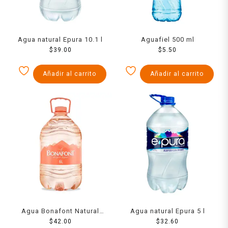
Agua natural Epura 10.1 l
Aguafiel 500 ml
$
39.00
$
5.50
Añadir al carrito
Añadir al carrito
Agua Bonafont Natural
Agua natural Epura 5 l
6000 Ml
$
42.00
$
32.60