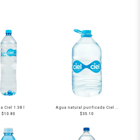
a Ciel 1.38 l
Agua natural purificada Ciel 5
$
10.80
$
35.10
l