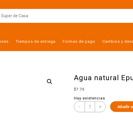
iones
Tiempos de entrega
Formas de pago
Cambios y dev
Agua natural Ep
$
7.70
Hay existencias
-
+
Añadir a