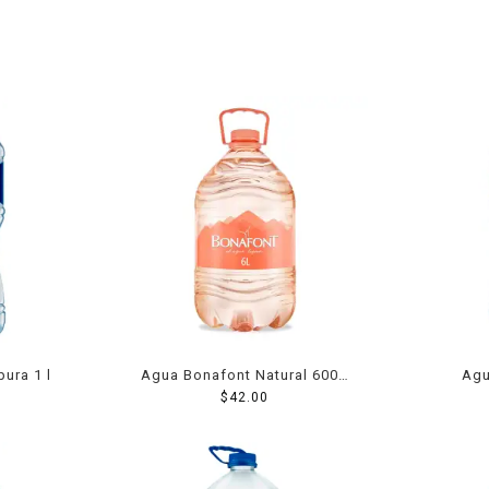
ura 1 l
Agua Bonafont Natural 6000
Agu
$
42.00
Ml