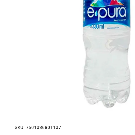
Lácteos
Limpieza del hogar
Mascotas
Pan de la casa
Preciasos
Salchichonería
SKU:
7501086801107