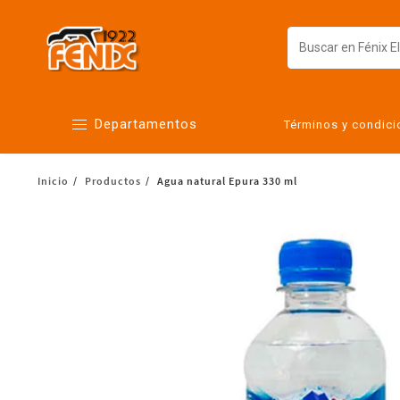
Departamentos
Términos y condic
Inicio
Productos
Agua natural Epura 330 ml
Alimentos
Artículos para el hogar
Bebés
Botanas y bebidas
Cuidado de la ropa
Cuidado personal