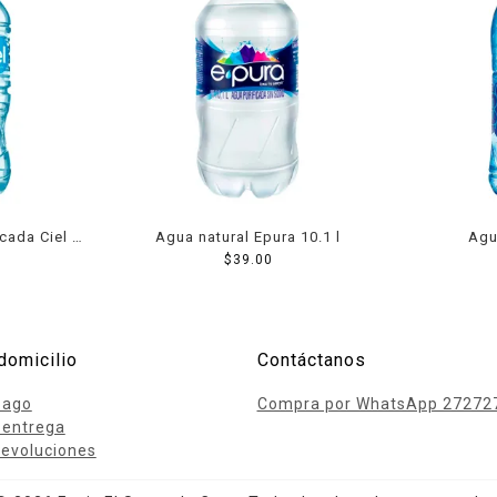
cada Ciel 1
Agua natural Epura 10.1 l
Agu
$
39.00
domicilio
Contáctanos
pago
Compra por WhatsApp 27272
 entrega
evoluciones