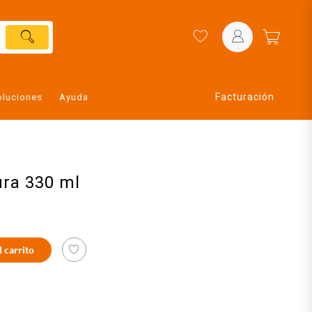
Facturación
oluciones
Ayuda
ura 330 ml
l carrito