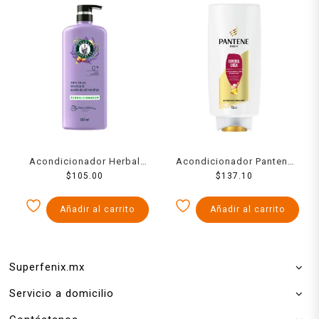
Acondicionador Herbal
Acondicionador Pantene
Essences Anti-Frizz
$
105.00
Pro-V Control caída 700 ml
$
137.10
lavanda & aceite de
almendras 600 ml
Añadir al carrito
Añadir al carrito
Superfenix.mx
Servicio a domicilio