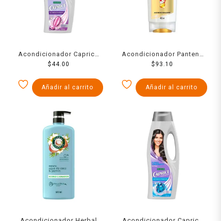
Acondicionador Caprice
Acondicionador Pantene
especialidades fuerza
$
44.00
Pro V rizos definidos 400
$
93.10
acti-ceramidas 720 ml
ml
Añadir al carrito
Añadir al carrito
Acondicionador Herbal
Acondicionador Caprice