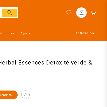
Facturación
oluciones
Ayuda
erbal Essences Detox té verde &
l carrito