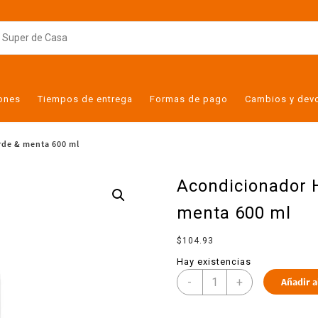
iones
Tiempos de entrega
Formas de pago
Cambios y dev
rde & menta 600 ml
Acondicionador H
menta 600 ml
$
104.93
Hay existencias
-
+
Añadir a