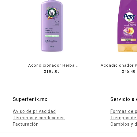
Acondicionador Herbal
Acondicionador P
Essences Anti-Frizz lavanda &
$
105.00
keratina 36
$
45.40
aceite de almendras 600 ml
Superfenix.mx
Servicio a 
Aviso de privacidad
Formas de 
Términos y condiciones
Tiempos de
Facturación
Cambios y d