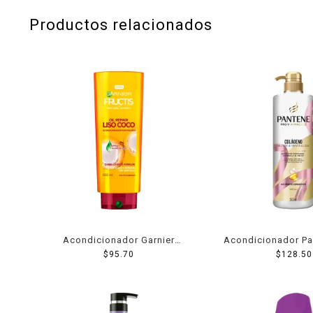
Productos relacionados
Acondicionador Garnier
Acondicionador Pa
Fructis oil repair liso coco
$
95.70
Miracles colágen
$
128.50
650 ml
revitaliza 5