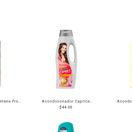
ntene Pro-v
Acondicionador Caprice
Acondi
o nutre &
especialidades renovador
$
44.00
Essences B
10 ml
aceite de argán 720 ml
pasi