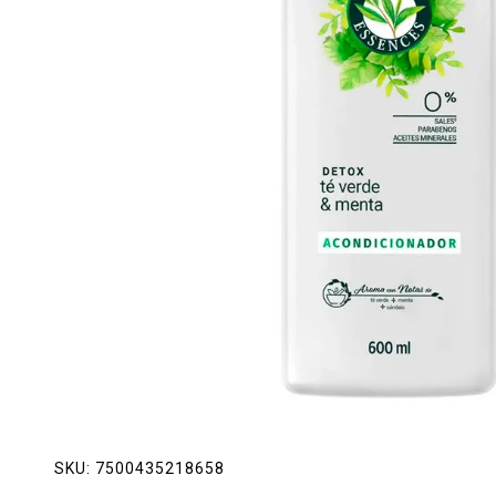
Lácteos
Limpieza del hogar
Mascotas
Pan de la casa
Preciasos
Salchichonería
SKU:
7500435218658