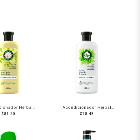
cionador Herbal
Acondicionador Herbal
rillo Manzanilla &
$
81.50
Essences Detox té verde &
$
78.48
flora 400 ml
menta 400 ml