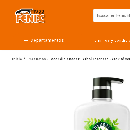
Departamentos
Términos y condic
Inicio
Productos
Acondicionador Herbal Essences Detox té ve
Alimentos
Artículos para el hogar
Bebés
Botanas y bebidas
Cuidado de la ropa
Cuidado personal