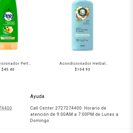
icionador Pert
Acondicionador Herbal
aceite de oliva 360
$
45.40
Essences Hidrata agua de
$
104.93
ml
coco & jazmín 600 ml
Ayuda
74400
Call Center 2727274400. Horario de
atención de 9:00AM a 7:00PM de Lunes a
Domingo.