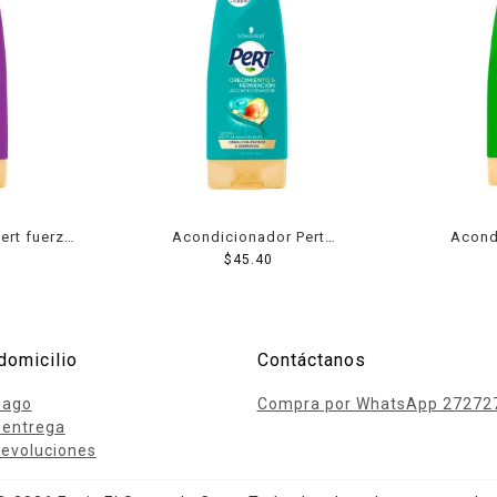
ert fuerza
Acondicionador Pert
Acond
0 ml
crecimiento y reparación 360
$
45.40
reparación 
ml
domicilio
Contáctanos
pago
Compra por WhatsApp 27272
 entrega
evoluciones