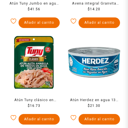
Atún Tuny Jumbo en agua
Avena integral Granvita
con aceite 295 g
$
41.56
$
400 g
14.20
Añadir al carrito
Añadir al carrito
Atún Tuny clásico en
Atún Herdez en agua 130
aceite 85 g
$
16.73
$
21.30
g
Añadir al carrito
Añadir al carrito