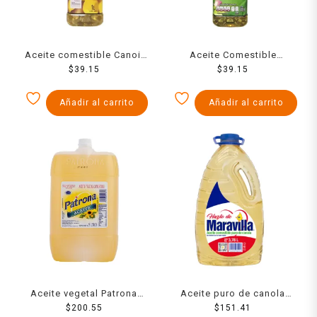
Aceite comestible Canoil
Aceite Comestible
puro de canola 946 ml
$
39.15
Soyaplus puro de soya
$
39.15
946 ml
Añadir al carrito
Añadir al carrito
Aceite vegetal Patrona
Aceite puro de canola
mixto 5 l
$
200.55
Maravilla 3.78 l
$
151.41