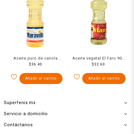
Aceite puro de canola
Aceite vegetal El Faro 900
Maravilla 946 ml
$
36.40
$
32.60
ml
Añadir al carrito
Añadir al carrito
Superfenix.mx
Servicio a domicilio
Contáctanos