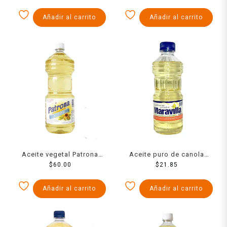
Añadir al carrito
Añadir al carrito
Aceite vegetal Patrona
Aceite puro de canola
mixto 1.5 l
$
60.00
Maravilla 500 ml
$
21.85
Añadir al carrito
Añadir al carrito