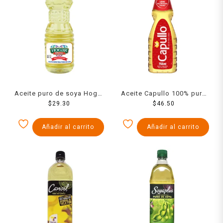
Aceite puro de soya Hogar
Aceite Capullo 100% puro
800 ml
$
29.30
de canola 755 ml
$
46.50
Añadir al carrito
Añadir al carrito