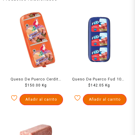
Queso De Puerco Cerdito
Queso De Puerco Fud 1000
$
1000 Grs
150.00
Kg
$
142.05
Grs
Kg
Añadir al carrito
Añadir al carrito