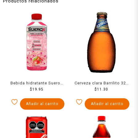
Productos relacionados
Bebida hidratante Suerox
Cerveza clara Barrilito 325
fresa-kiwi 0 azúcar 630 ml
$
19.95
$
11.30
ml
Añadir al carrito
Añadir al carrito