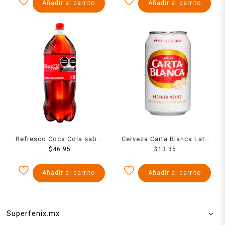
Añadir al carrito
Añadir al carrito
Refresco Coca Cola sabor
Cerveza Carta Blanca Lata
original 3 l
$
46.95
12 Ozs
$
13.35
Añadir al carrito
Añadir al carrito
Superfenix.mx