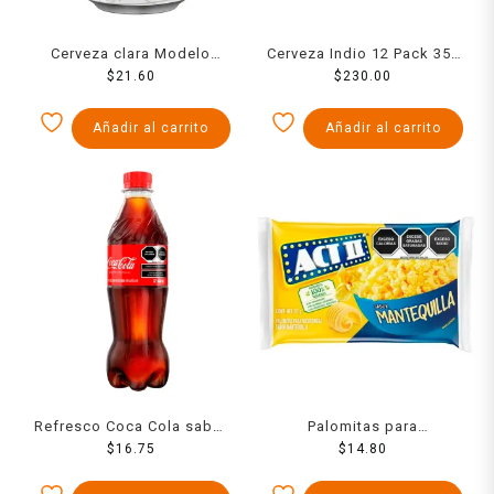
Cerveza clara Modelo
Cerveza Indio 12 Pack 355
Especial 355 ml
$
21.60
$
230.00
Ml
Añadir al carrito
Añadir al carrito
Refresco Coca Cola sabor
Palomitas para
original de 400 ml
$
16.75
microondas ACT II
$
14.80
mantequilla 87 g