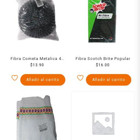
Fibra Cometa Metalica 40
Fibra Scotch Brite Popular
$
13.90
Grs
$
16.00
Añadir al carrito
Añadir al carrito