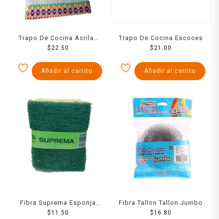
Trapo De Cocina Acrilan
Trapo De Cocina Escoces
$
Chico
22.50
$
21.00
Añadir al carrito
Añadir al carrito
Fibra Suprema Esponja
Fibra Tallon Tallon Jumbo
Salvauñas
$
11.50
$
16.80