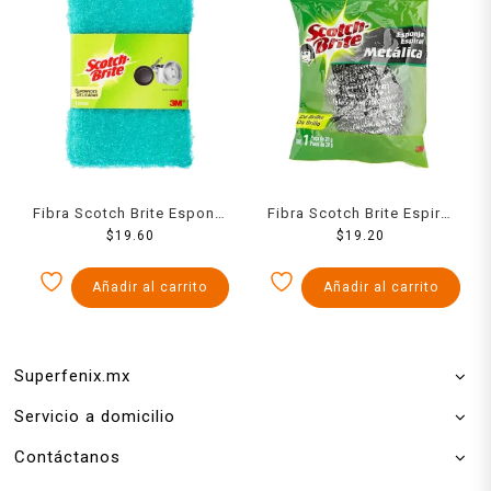
Fibra Scotch Brite Esponja
Fibra Scotch Brite Espiral
Recubierta Peluda
$
19.60
Metalico
$
19.20
Añadir al carrito
Añadir al carrito
Superfenix.mx
Servicio a domicilio
Contáctanos