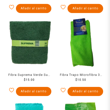
Añadir al carrito
Añadir al carrito
Fibra Suprema Verde Su2
Fibra Trapo Microfibra 33
14 X 16
$
15.00
$
X 25
10.50
Añadir al carrito
Añadir al carrito