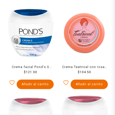
Crema facial Pond’s S
Crema Teatrical con rosas
humectante nutritiva 400 g
$
121.00
y lanolina 230 g
$
104.50
Añadir al carrito
Añadir al carrito