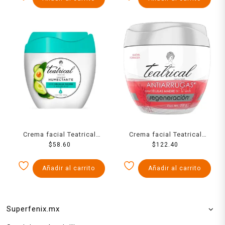
ml
Crema facial Teatrical
Crema facial Teatrical
humectante con células
$
58.60
células madre antiarrugas
$
122.40
madre y aguacate 100 g
200 g
Añadir al carrito
Añadir al carrito
Superfenix.mx