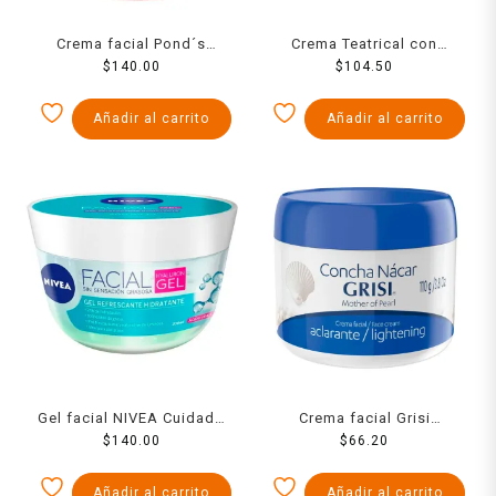
Crema facial Pond´s
Crema Teatrical con
Clarant B3 anti-manchas
$
140.00
lanolina 230 g
$
104.50
piel balanceada a grasa
200 g
Añadir al carrito
Añadir al carrito
Gel facial NIVEA Cuidado
Crema facial Grisi
Facial Hyaluron hidratante
$
140.00
aclarante concha nácar
$
66.20
con ácido hialurónico
110 g
ideal para piel grasa 200
Añadir al carrito
Añadir al carrito