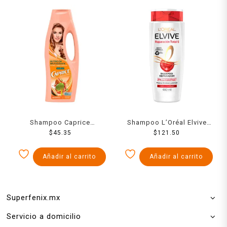
Shampoo Caprice
Shampoo L’Oréal Elvive
especialidades nutrición
$
45.35
reparación total 5 cabello
$
121.50
revitalizante aceites +
dañado 680 ml
hidra-cápsulas 750 ml
Añadir al carrito
Añadir al carrito
Superfenix.mx
Servicio a domicilio