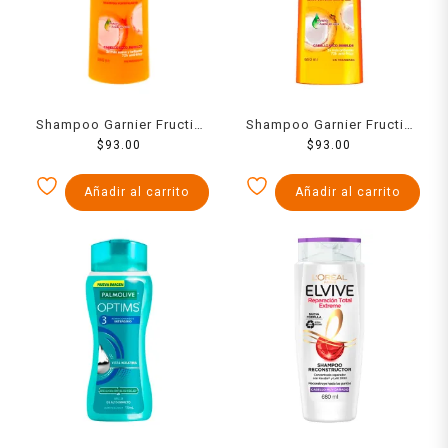
Shampoo Garnier Fructis
Shampoo Garnier Fructis
oil repair liso coco
$
93.00
oil repair liso coco 650 ml
$
93.00
cabello seco y rebelde
650 ml
Añadir al carrito
Añadir al carrito