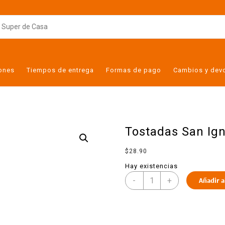
iones
Tiempos de entrega
Formas de pago
Cambios y dev
Tostadas San Ign
$
28.90
Hay existencias
-
+
Añadir a