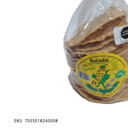
Lácteos
Limpieza del hogar
Mascotas
Pan de la casa
Preciasos
Salchichonería
SKU:
7503018240008