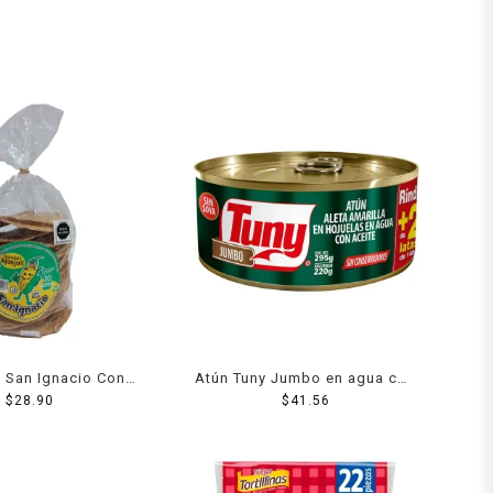
 San Ignacio Con
Atún Tuny Jumbo en agua con
njoli 20 Pzs
$
28.90
aceite 295 g
$
41.56