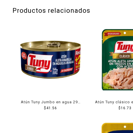
Productos relacionados
Atún Tuny Jumbo en agua 295
Atún Tuny clásico 
$
41.56
g
$
16.73
g