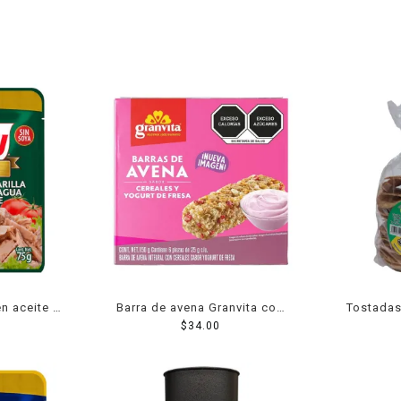
en aceite 85
Barra de avena Granvita con
Tostadas
cereales, fresas y sabor
$
34.00
Ajo
yogurt 6 barras de 25 g c/u