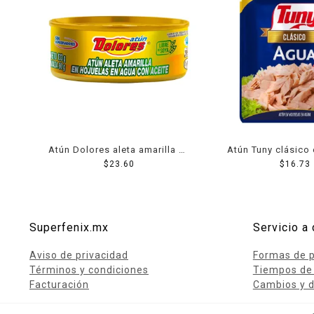
Atún Dolores aleta amarilla en
Atún Tuny clásico
aceite 133 g
$
23.60
$
16.73
g
Superfenix.mx
Servicio a 
Aviso de privacidad
Formas de 
Términos y condiciones
Tiempos de
Facturación
Cambios y d