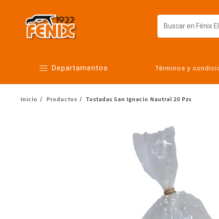
Departamentos
Términos y condic
Inicio
Productos
Tostadas San Ignacio Nautral 20 Pzs
Alimentos
Artículos para el hogar
Bebés
Botanas y bebidas
Cuidado de la ropa
Cuidado personal