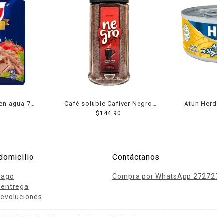
 en agua 75
Café soluble Cafiver Negro
Atún Herd
$
180 g
144.90
domicilio
Contáctanos
pago
Compra por WhatsApp 27272
 entrega
evoluciones