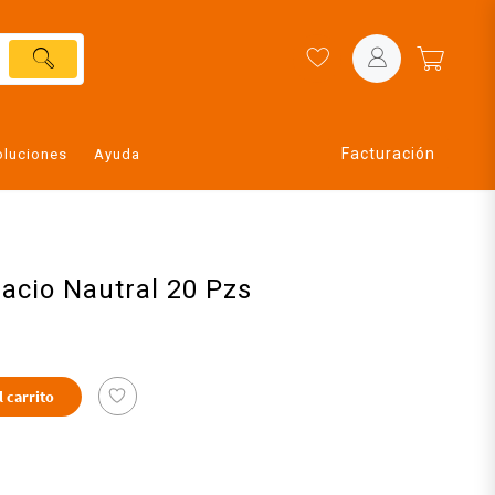
Facturación
oluciones
Ayuda
acio Nautral 20 Pzs
l carrito