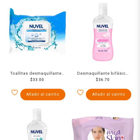
Toallitas desmaquillantes
Desmaquillante bifásico
Nuvel texturizadas
$
33.00
Nuvel oil free 125 ml
$
36.70
hidratantes 25 piezas
Añadir al carrito
Añadir al carrito