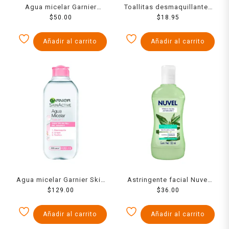
Agua micelar Garnier
Toallitas desmaquillantes
SkinActive todo en 1 100
$
50.00
Claris 40 piezas
$
18.95
ml
Añadir al carrito
Añadir al carrito
Agua micelar Garnier Skin
Astringente facial Nuvel
Active todo en 1 piel
$
129.00
tónico 125 ml
$
36.00
sensible 400 ml
Añadir al carrito
Añadir al carrito