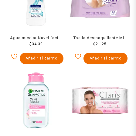
Agua micelar Nuvel facial
Toalla desmaquillante Mía
125 ml
$
34.30
Skin 50 piezas
$
21.25
Añadir al carrito
Añadir al carrito