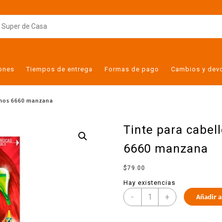
iones
Tiempos de entrega
Formas de pago
Cambios y dev
simos 6660 manzana
Tinte para cabel
6660 manzana
$
79.00
Hay existencias
-
+
Añadir a