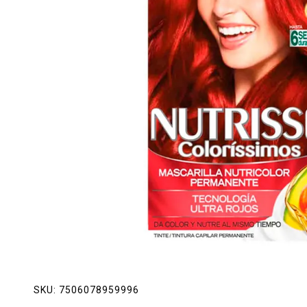
Lácteos
Limpieza del hogar
Mascotas
Pan de la casa
Preciasos
Salchichonería
SKU:
7506078959996