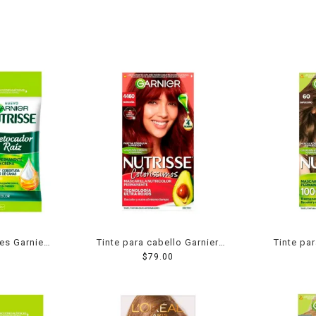
es Garnier
Tinte para cabello Garnier
Tinte pa
s castaños
Nutrisse coloríssimos 4460
$
79.00
Nutris
borgoña