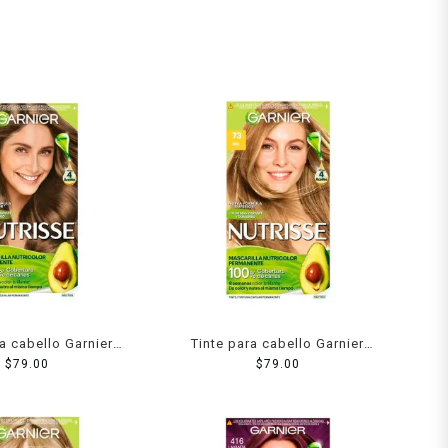
ra cabello Garnier
Tinte para cabello Garnier
se 60 capuccino
$
79.00
Nutrisse 73 miel
$
79.00