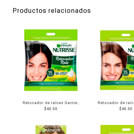
Productos relacionados
Retocador de raíces Garnier
Retocador de raíc
Nutrisse 10 tonos negros
$
40.50
Nutrisse 50 tono
$
40.50
intensos
claros