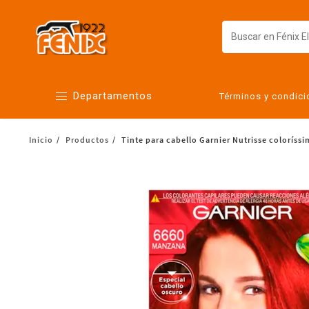
Departamentos
Términos y condic
Inicio
Productos
Tinte para cabello Garnier Nutrisse colorís
Alimentos
Artículos para el hogar
Bebés
Botanas y bebidas
Cuidado de la ropa
Cuidado personal