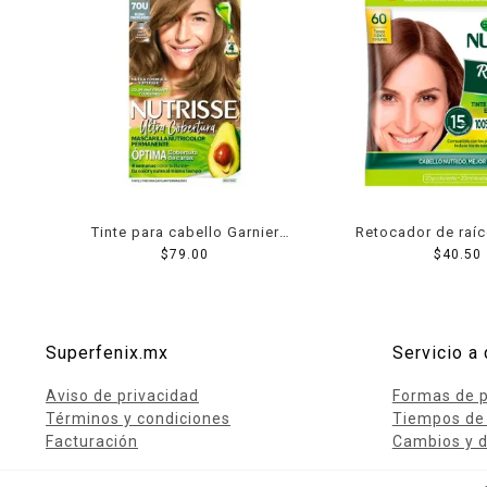
Tinte para cabello Garnier
Retocador de raíc
Nutrisse ultra cobertura 70u
$
79.00
Nutrisse 60 ton
$
40.50
rubio profundo
oscuro
Superfenix.mx
Servicio a 
Aviso de privacidad
Formas de 
Términos y condiciones
Tiempos de
Facturación
Cambios y d