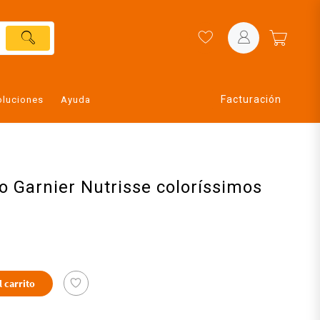
Facturación
oluciones
Ayuda
lo Garnier Nutrisse coloríssimos
l carrito