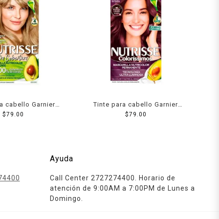
ra cabello Garnier
Tinte para cabello Garnier
ultra cobertura 80u
$
79.00
Nutrisse coloríssimos 416
$
79.00
claro profundo
lavanda intensa
Ayuda
74400
Call Center 2727274400. Horario de
atención de 9:00AM a 7:00PM de Lunes a
Domingo.