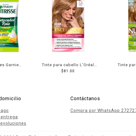
es Garnier
Tinte para cabello L’Oréal
Tinte pa
os rubios
Imédia Excellence creme 7.3
$
81.00
Nutrisse 
s
rubio dorado
rubio 
domicilio
Contáctanos
pago
Compra por WhatsApp 27272
 entrega
evoluciones