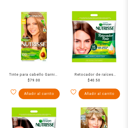
Tinte para cabello Garnier
Retocador de raíces
Nutrisse 713 vainilla silvia
$
79.00
Garnier Nutrisse 50 tonos
$
40.50
castaños claros
Añadir al carrito
Añadir al carrito