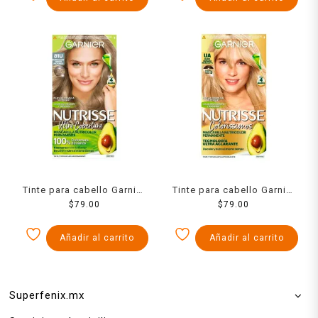
Tinte para cabello Garnier
Tinte para cabello Garnier
Nutrisse ultra cobertura
$
79.00
Nutrisse coloríssimos ua
$
79.00
81u rubio claro cenizo
rubio dorado maracuyá
Añadir al carrito
Añadir al carrito
Superfenix.mx