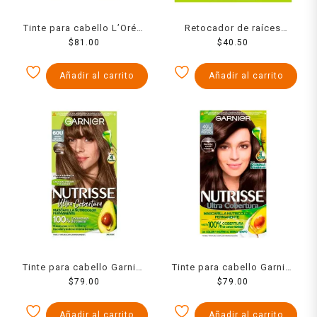
Tinte para cabello L’Oréal
Retocador de raíces
Imédia Excellence creme
$
81.00
Garnier Nutrisse 40 tonos
$
40.50
7.3 rubio dorado
castaños
Añadir al carrito
Añadir al carrito
Tinte para cabello Garnier
Tinte para cabello Garnier
Nutrisse ultra cobertura
$
79.00
Nutrisse ultra cobertura
$
79.00
60u rubio oscuro
40u castaño profundo
profundo
Añadir al carrito
Añadir al carrito