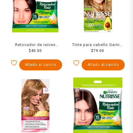
Retocador de raíces
Tinte para cabello Garnier
Garnier Nutrisse 30 tonos
$
40.50
Nutrisse ultra cobertura
$
79.00
castaños oscuros
80u rubio claro profundo
Añadir al carrito
Añadir al carrito