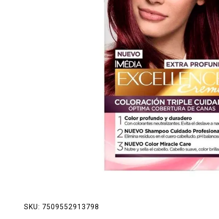
Lácteos
Limpieza del hogar
Mascotas
Pan de la casa
Preciasos
Salchichonería
SKU:
7509552913798