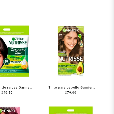
 de raíces Garnier
Tinte para cabello Garnier
30 tonos castaños
$
40.50
Nutrisse 60 capuccino
$
79.00
oscuros