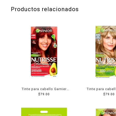
Productos relacionados
Tinte para cabello Garnier
Tinte para cabell
Nutrisse coloríssimos 4460
$
79.00
Nutrisse ultra cob
$
79.00
borgoña
rubio claro p