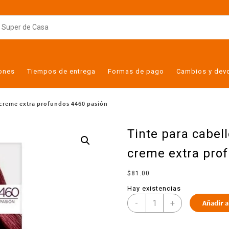
iones
Tiempos de entrega
Formas de pago
Cambios y dev
e creme extra profundos 4460 pasión
Tinte para cabel
creme extra pro
$
81.00
Hay existencias
-
+
Añadir a