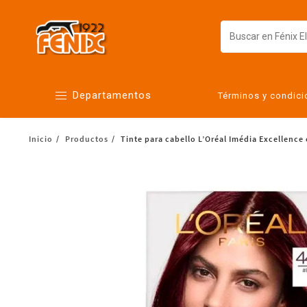
Departamentos
Términos y condic
Inicio
Productos
Tinte para cabello L’Oréal Imédia Excellenc
Alimentos
Artículos para el hogar
Bebés
Botanas y bebidas
Cuidado de la ropa
Cuidado personal