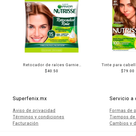
Retocador de raíces Garnier
Tinte para cabell
Nutrisse 67 tonos castaños
$
40.50
Nutrisse 67 ch
$
79.00
chocolates
Superfenix.mx
Servicio a 
Aviso de privacidad
Formas de 
Términos y condiciones
Tiempos de
Facturación
Cambios y d