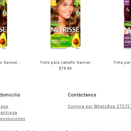
o Garnier
Tinte para cabello Garnier
Tinte pa
ocolate
Nutrisse 70 almendra
$
79.00
Nutrisse
domicilio
Contáctanos
pago
Compra por WhatsApp 27272
 entrega
evoluciones