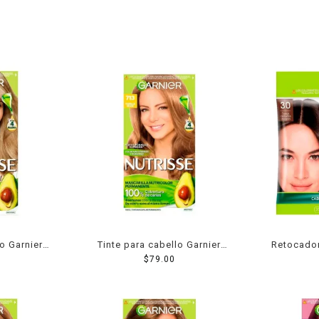
o Garnier
Tinte para cabello Garnier
Retocador
ertura 80u
Nutrisse 713 vainilla silvia
$
79.00
Nutrisse 
rofundo