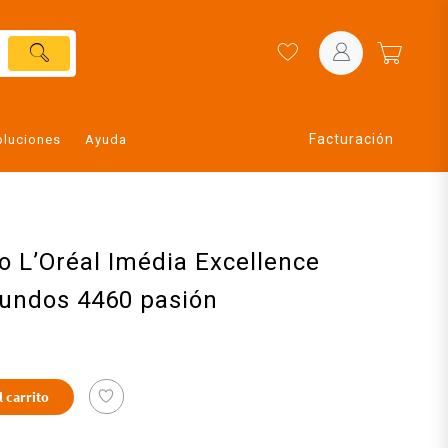
Facturación
oluciones
Ayuda
lo L’Oréal Imédia Excellence
fundos 4460 pasión
l carrito