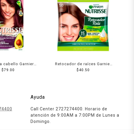
ra cabello Garnier
Retocador de raíces Garnier
 coloríssimos 462
$
79.00
Nutrisse 50 tonos castaños
$
40.50
ciruela
claros
Ayuda
74400
Call Center 2727274400. Horario de
atención de 9:00AM a 7:00PM de Lunes a
Domingo.