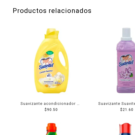
Productos relacionados
Suavizante acondicionador de
Suavizante Suavite
telas Suavitel cuidado
$
90.50
$
21.60
ml
superior fresco aroma de sol
3 l