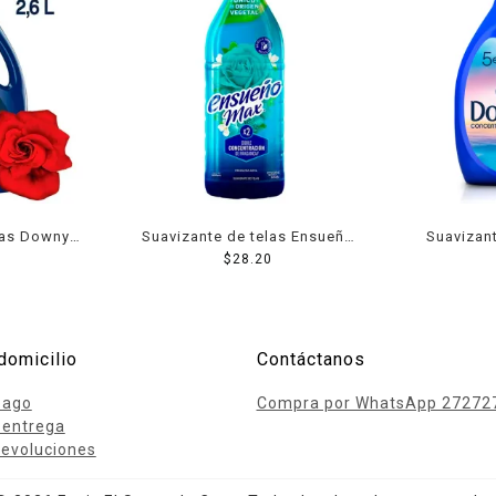
las Downy
Suavizante de telas Ensueño
Suavizan
 líquido
Max frescura azul 850 ml
$
28.20
ama
2.6 l
domicilio
Contáctanos
pago
Compra por WhatsApp 27272
 entrega
evoluciones