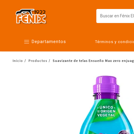
Departamentos
Términos y condic
Inicio
Productos
Suavizante de telas Ensueño Max zero enjuag
Alimentos
Artículos para el hogar
Bebés
Botanas y bebidas
Cuidado de la ropa
Cuidado personal