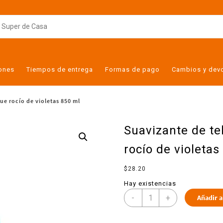
iones
Tiempos de entrega
Formas de pago
Cambios y dev
ue rocío de violetas 850 ml
Suavizante de t
rocío de violetas
$
28.20
Hay existencias
-
+
Añadir a