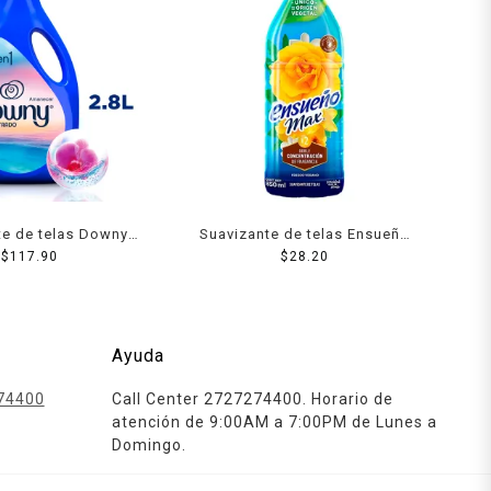
te de telas Downy
Suavizante de telas Ensueño
necer 2.8 l
$
117.90
Max fresco verano 850 ml
$
28.20
Ayuda
74400
Call Center 2727274400. Horario de
atención de 9:00AM a 7:00PM de Lunes a
Domingo.