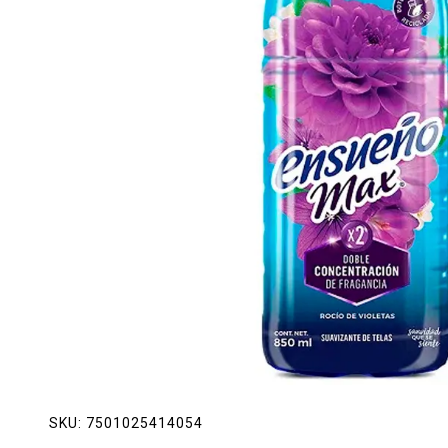
Lácteos
Limpieza del hogar
Mascotas
Pan de la casa
Preciasos
Salchichonería
SKU:
7501025414054