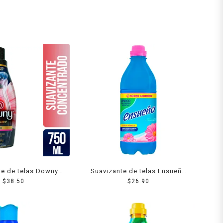
te de telas Downy
Suavizante de telas Ensueño
 perfume líquido
$
38.50
Color frescura primaveral 850
$
26.90
ntrado 750 ml
ml