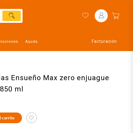
Facturación
oluciones
Ayuda
elas Ensueño Max zero enjuague
 850 ml
l carrito