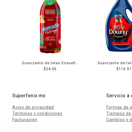
Suavizante de telas Ensueño
Suavizante de te
argán mandarina zero
$
24.50
Passion perfume
$
116.51
enjuague 850 ml
concentrado 
Superfenix.mx
Servicio a 
Aviso de privacidad
Formas de 
Términos y condiciones
Tiempos de
Facturación
Cambios y d