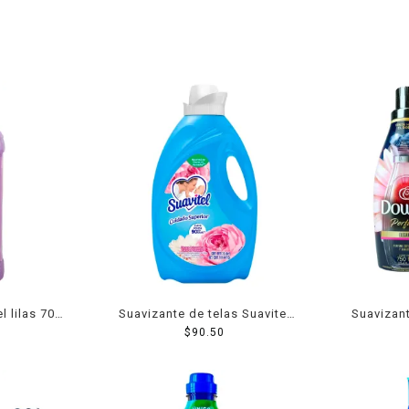
l lilas 700
Suavizante de telas Suavitel
Suavizan
cuidado superior fresca
$
90.50
Elegance
primavera 3 l
conce