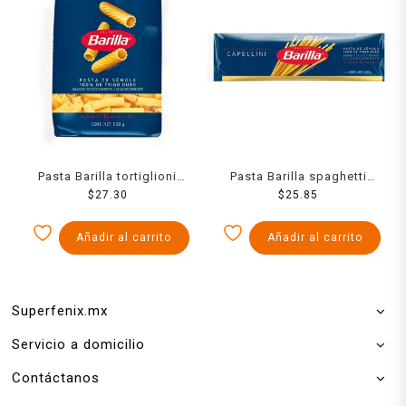
Pasta Barilla tortiglioni
Pasta Barilla spaghetti
$
500 g
27.30
capellini 500 g
$
25.85
Añadir al carrito
Añadir al carrito
Superfenix.mx
Servicio a domicilio
Contáctanos