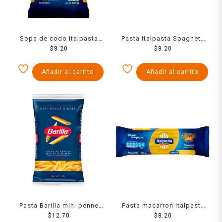
Sopa de codo Italpasta
Pasta Italpasta Spaghetti
mediano 200 g
$
8.20
200 Grs
$
8.20
Añadir al carrito
Añadir al carrito
Pasta Barilla mini penne
Pasta macarron Italpasta
rigate 200 g
$
12.70
200 g
$
8.20