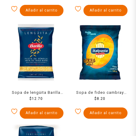
Añadir al carrito
Añadir al carrito
Sopa de lengüita Barilla
Sopa de fideo cambray
$
200 g
12.70
Italpasta 180 g
$
8.20
Añadir al carrito
Añadir al carrito