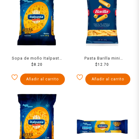
Sopa de moño Italpasta
Pasta Barilla mini
200 g
$
8.20
tortiglioni 200 g
$
12.70
Añadir al carrito
Añadir al carrito