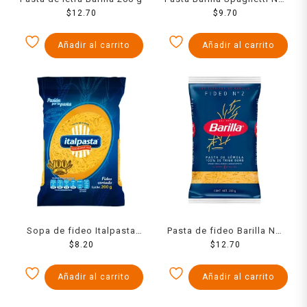
$
12.70
5 220 Grs
$
9.70
Añadir al carrito
Añadir al carrito
Sopa de fideo Italpasta
Pasta de fideo Barilla No.
cortado 200 g
$
8.20
2 200 g
$
12.70
Añadir al carrito
Añadir al carrito