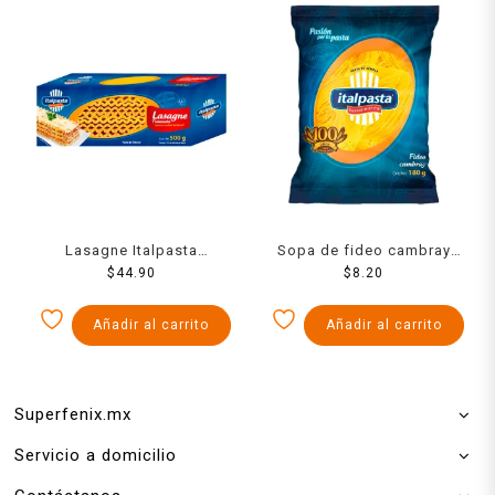
Lasagne Italpasta
Sopa de fideo cambray
festonata 500 g
$
44.90
Italpasta 180 g
$
8.20
Añadir al carrito
Añadir al carrito
Superfenix.mx
Servicio a domicilio