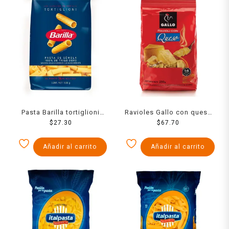
Pasta Barilla tortiglioni
Ravioles Gallo con queso
$
500 g
27.30
$
250 g
67.70
Añadir al carrito
Añadir al carrito