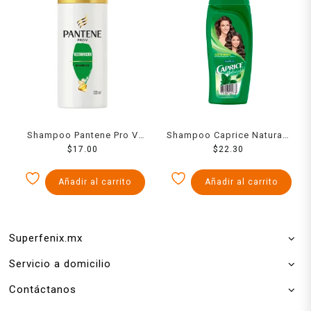
Shampoo Pantene Pro V
Shampoo Caprice Naturals
restauración 100 ml
$
17.00
con aceite herbal aroma
$
22.30
duradero y brillo 200 ml
Añadir al carrito
Añadir al carrito
Superfenix.mx
Servicio a domicilio
Contáctanos