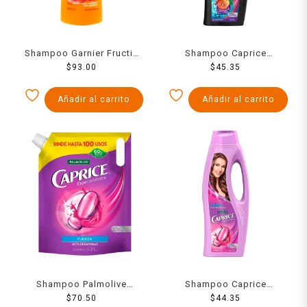
Shampoo Garnier Fructis
Shampoo Caprice
oil repair liso coco
$
93.00
Especialidades
$
45.35
cabello seco y rebelde
hidratación fuerza biotina
650 ml
+ uva 750 ml
Añadir al carrito
Añadir al carrito
Shampoo Palmolive
Shampoo Caprice
Caprice Especialidades
$
70.50
Especialidades fuerza
$
44.35