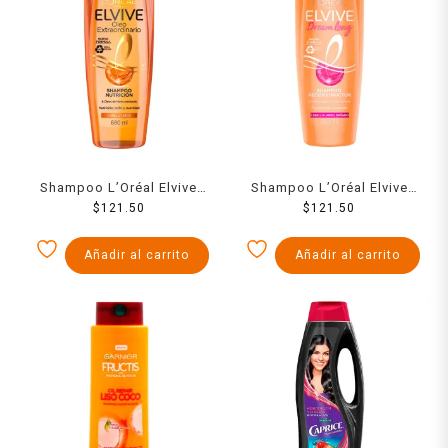
Shampoo L’Oréal Elvive
Shampoo L’Oréal Elvive
óleo extraordinario
$
121.50
dream long cabello largo y
$
121.50
cabello seco 680 ml
dañado 680 ml
Añadir al carrito
Añadir al carrito