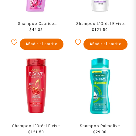
Shampoo Caprice
Shampoo L’Oréal Elvive
Especialidades fuerza
$
44.35
reparación total extreme
$
121.50
acti-ceramidas hidrata tu
cabello muy dañado 680
cabello 750 ml
ml
Añadir al carrito
Añadir al carrito
Shampoo L’Oréal Elvive
Shampoo Palmolive
color vive filtro UV cabello
$
121.50
Optims nivel 4
$
29.00