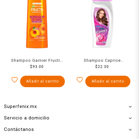
Shampoo Garnier Fructis
Shampoo Caprice
borrador de daño largo
$
93.00
Especialidades fuerza
$
22.30
perfecto 650 ml
acti-ceramidas hidrata tu
cabello 200 ml
Añadir al carrito
Añadir al carrito
Superfenix.mx
Servicio a domicilio
Contáctanos