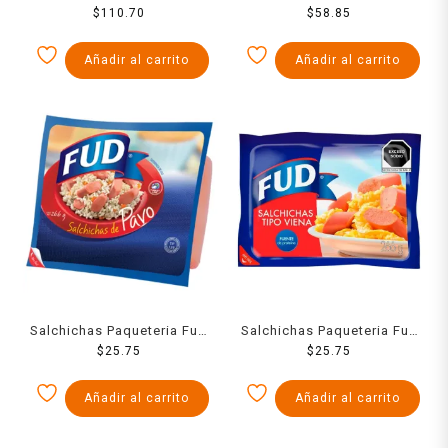
Hot Dog 1000 Grs
$
110.70
Hot Dog 500 Grs
$
58.85
Añadir al carrito
Añadir al carrito
Salchichas Paqueteria Fud
Salchichas Paqueteria Fud
De Pavo 266 Grs
$
25.75
Viena 266 Grs
$
25.75
Añadir al carrito
Añadir al carrito