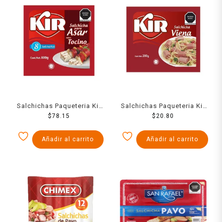
Salchichas Paqueteria Kir
Salchichas Paqueteria Kir
Para Asar Con Tocino 800
$
78.15
Viena 200 Grs
$
20.80
Grs
Añadir al carrito
Añadir al carrito