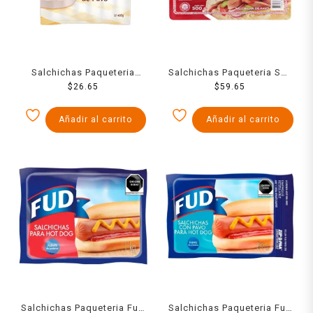
Salchichas Paqueteria
Salchichas Paqueteria San
Chimex De Pavo 400 Grs
$
26.65
Rafael De Pavo 500 Grs
$
59.65
Añadir al carrito
Añadir al carrito
Salchichas Paqueteria Fud
Salchichas Paqueteria Fud