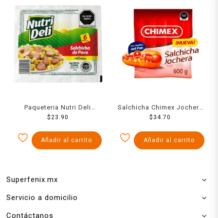
Paqueteria Nutri Deli
Salchicha Chimex Jochera
Salchicha De Pavo 250Gr
$
23.90
600 Grs
$
34.70
Añadir al carrito
Añadir al carrito
Superfenix.mx
Servicio a domicilio
Contáctanos