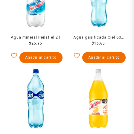
Agua mineral Peñafiel 2 l
Agua gasificada Ciel 600
$
25.95
$
16.65
ml
Añadir al carrito
Añadir al carrito