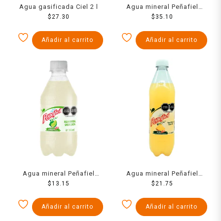
Agua gasificada Ciel 2 l
Agua mineral Peñafiel
$
27.30
Adas sabor naranjada 2 l
$
35.10
Añadir al carrito
Añadir al carrito
Agua mineral Peñafiel
Agua mineral Peñafiel
limonada 355 ml
$
13.15
Adas sabor piñada 600 ml
$
21.75
Añadir al carrito
Añadir al carrito