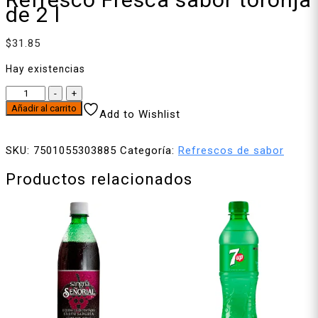
de 2 l
$
31.85
Hay existencias
Refresco
-
+
Fresca
Añadir al carrito
Add to Wishlist
sabor
toronja
SKU:
7501055303885
Categoría:
Refrescos de sabor
de
2
Productos relacionados
l
cantidad