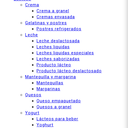
Crema
Crema a granel
Cremas envasada
Gelatinas y postres
Postres refrigerados
Leche
Leche deslactosada
Leches liquidas
Leches liquidas especiales
Leches saborizadas
Producto lácteo
Producto lácteo deslactosado
Mantequilla y margarina
Mantequillas
Margarinas
Quesos
Queso empaquetado
Quesos a granel
Yogurt
Lácteos para beber
Yoghurt