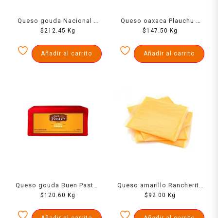
Queso gouda Nacional 1
Queso oaxaca Plauchu 1
$
212.45
kg
Kg
$
147.50
kg
Kg
Añadir al carrito
Añadir al carrito
Queso gouda Buen Pastor
Queso amarillo Rancherito
$
120.60
1 kg
Kg
$
92.00
1 kg
Kg
Añadir al carrito
Añadir al carrito