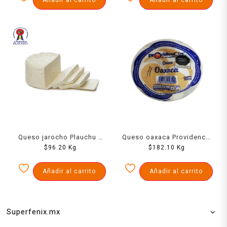
Queso jarocho Plauchu 1
Queso oaxaca Providencia
$
96.20
kg
Kg
$
182.10
1 kg
Kg
Añadir al carrito
Añadir al carrito
Superfenix.mx