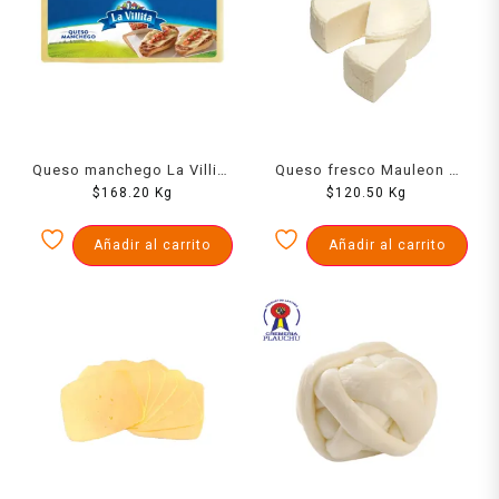
Queso manchego La Villita
Queso fresco Mauleon 1
$
168.20
1 kg
Kg
$
120.50
kg
Kg
Añadir al carrito
Añadir al carrito