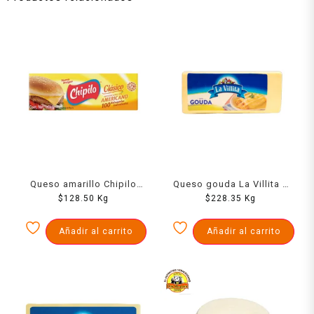
Queso amarillo Chipilo
Queso gouda La Villita 1
rebanado 1 kg
$
128.50
Kg
$
228.35
kg
Kg
Añadir al carrito
Añadir al carrito