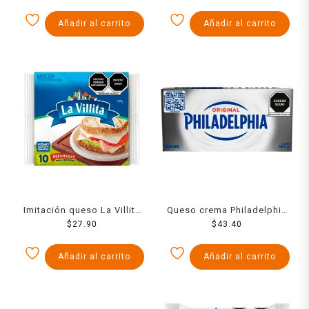
Añadir al carrito
Añadir al carrito
Imitación queso La Villita
Queso crema Philadelphia
fundido manchego 10
$
27.90
original 180 g
$
43.40
rebanadas en 173 g
Añadir al carrito
Añadir al carrito