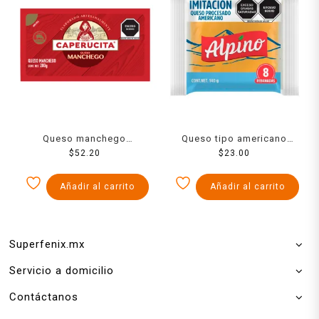
Queso manchego
Queso tipo americano
Caperucita 200 g
$
52.20
Alpino 140 g
$
23.00
Añadir al carrito
Añadir al carrito
Superfenix.mx
Servicio a domicilio
Contáctanos