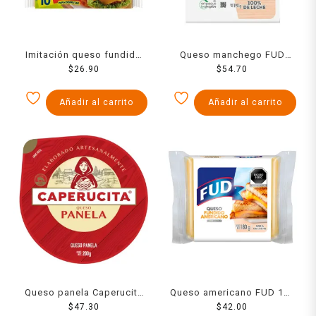
Imitación queso fundido
Queso manchego FUD
americano La Villita 10
$
26.90
rebanadas redondas 190 g
$
54.70
rebanadas en 175 g
Añadir al carrito
Añadir al carrito
Queso panela Caperucita
Queso americano FUD 180
$
200 g
47.30
$
42.00
g