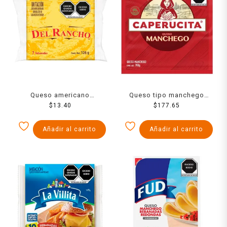
Queso americano
Queso tipo manchego
rebanado Del Rancho 126
$
13.40
Caperucita 700 g
$
177.65
g
Añadir al carrito
Añadir al carrito