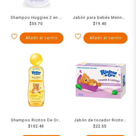
Shampoo Huggies 2 en 1
Jabón para bebés Mennen
sueños de lavanda
$
55.70
Baby Magic
$
19.40
hipoalergénico 250 ml
hipoalergénico lavanda y
extracto de avena 90 g
Añadir al carrito
Añadir al carrito
Shampoo Ricitos De Oro
Jabón de tocador Ricitos
manzanilla 400 ml
$
102.40
De Oro lavanda y lechuga
$
22.55
90 g