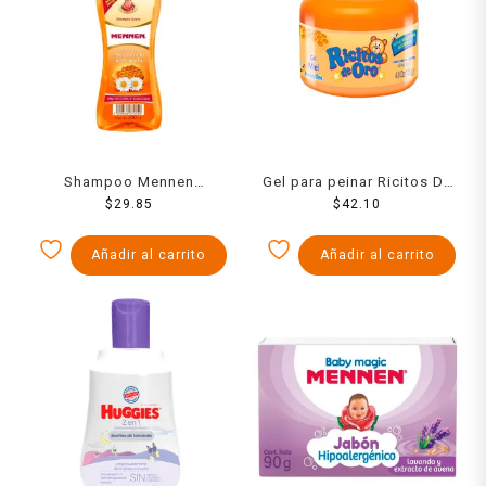
Shampoo Mennen
Gel para peinar Ricitos De
protección y suavidad 200
$
29.85
Oro miel y argán 115 g
$
42.10
ml
Añadir al carrito
Añadir al carrito