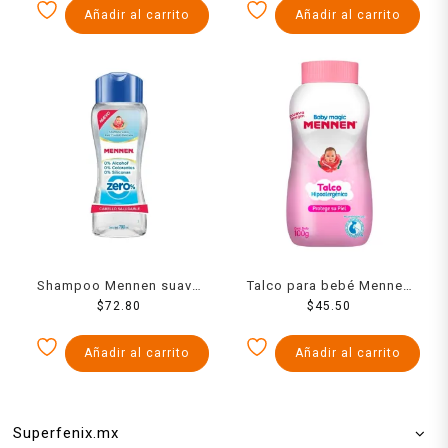
Añadir al carrito
Añadir al carrito
Shampoo Mennen suave
Talco para bebé Mennen
zero% 700 ml
$
72.80
baby magic
$
45.50
hipoalergénico rosa 100 g
Añadir al carrito
Añadir al carrito
Superfenix.mx