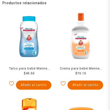
Productos relacionados
Talco para bebé Mennen
Crema para bebé Mennen
baby magic
$
45.50
baby magic UV con sábila
$
70.10
hipoalergénico azul 100 g
y protector solar 300 ml
Añadir al carrito
Añadir al carrito