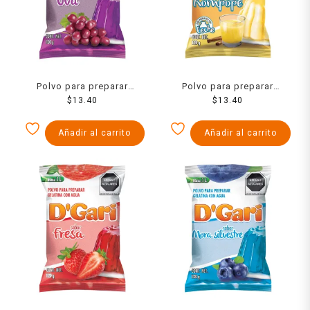
Polvo para preparar
Polvo para preparar
gelatina D´Gari de agua
$
13.40
gelatina D´Gari de leche
$
13.40
sabor uva 120 g
sabor rompope 120 g
Añadir al carrito
Añadir al carrito