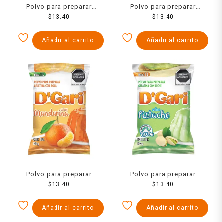
Polvo para preparar
Polvo para preparar
gelatina D´Gari de agua
$
13.40
gelatina D´Gari de agua
$
13.40
sabor fresa 120 g
sabor mora silvestre 120 g
Añadir al carrito
Añadir al carrito
Polvo para preparar
Polvo para preparar
gelatina D´Gari de agua
$
13.40
gelatina D´Gari de leche
$
13.40
sabor mandarina 120 g
sabor pistache 120 g
Añadir al carrito
Añadir al carrito