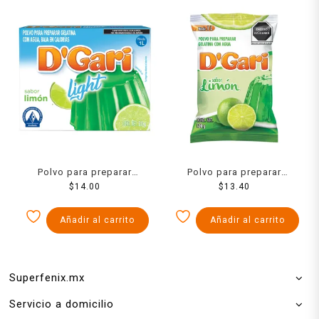
Polvo para preparar
Polvo para preparar
gelatina D´Gari de agua
$
14.00
gelatina D´Gari de agua
$
13.40
light sabor limón 20 g
sabor limón 120 g
Añadir al carrito
Añadir al carrito
Superfenix.mx
Servicio a domicilio