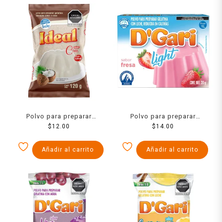
Polvo para preparar
Polvo para preparar
gelatina Ideal de leche
$
12.00
gelatina D´Gari de leche
$
14.00
sabor coco 120 g
light sabor fresa 120 g
Añadir al carrito
Añadir al carrito