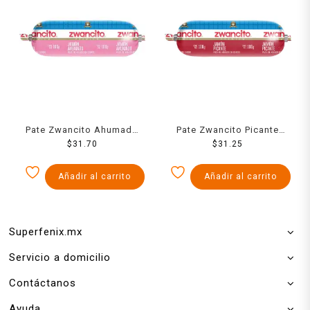
Pate Zwancito Ahumado
Pate Zwancito Picante
100 Grs
$
31.70
Chipotle 100 Grs
$
31.25
Añadir al carrito
Añadir al carrito
Superfenix.mx
Servicio a domicilio
Contáctanos
Ayuda