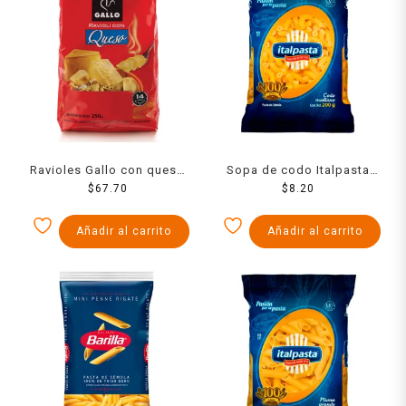
Ravioles Gallo con queso
Sopa de codo Italpasta
$
250 g
67.70
mediano 200 g
$
8.20
Añadir al carrito
Añadir al carrito