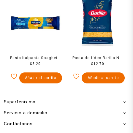
Pasta Italpasta Spaghetti
Pasta de fideo Barilla No.
200 Grs
$
8.20
2 200 g
$
12.70
Añadir al carrito
Añadir al carrito
Superfenix.mx
Servicio a domicilio
Contáctanos