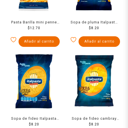
Pasta Barilla mini penne
Sopa de pluma Italpasta
rigate 200 g
$
12.70
grande 200 g
$
8.20
Añadir al carrito
Añadir al carrito
Sopa de fideo Italpasta
Sopa de fideo cambray
cortado 200 g
$
8.20
Italpasta 180 g
$
8.20