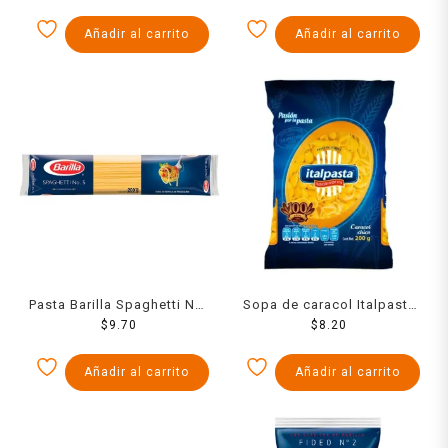
Añadir al carrito
Añadir al carrito
Pasta Barilla Spaghetti No.
Sopa de caracol Italpasta
5 220 Grs
$
9.70
chico 200 g
$
8.20
Añadir al carrito
Añadir al carrito