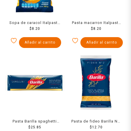
Sopa de caracol Italpasta
Pasta macarron Italpasta
mediano 200 g
$
8.20
200 g
$
8.20
Añadir al carrito
Añadir al carrito
Pasta Barilla spaghetti
Pasta de fideo Barilla No.
capellini 500 g
$
25.85
2 200 g
$
12.70