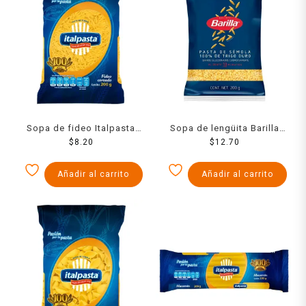
Sopa de fideo Italpasta
Sopa de lengüita Barilla
cortado 200 g
$
8.20
$
200 g
12.70
Añadir al carrito
Añadir al carrito