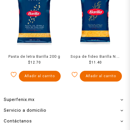
Pasta de letra Barilla 200 g
Sopa de fideo Barilla N.0,
$
12.70
$
200 g
11.40
Añadir al carrito
Añadir al carrito
Superfenix.mx
Servicio a domicilio
Contáctanos