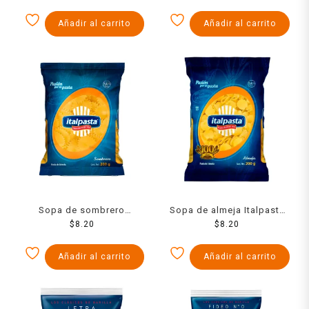
Añadir al carrito
Añadir al carrito
Sopa de sombrero
Sopa de almeja Italpasta
Italpasta 200 g
$
8.20
200 g
$
8.20
Añadir al carrito
Añadir al carrito