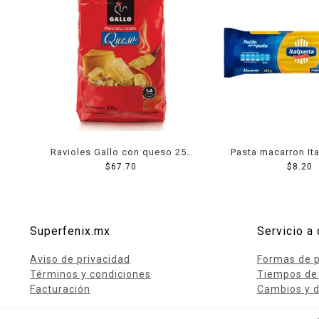
Ravioles Gallo con queso 250
Pasta macarron It
$
67.70
g
$
8.20
g
Superfenix.mx
Servicio a 
Aviso de privacidad
Formas de 
Términos y condiciones
Tiempos de
Facturación
Cambios y d