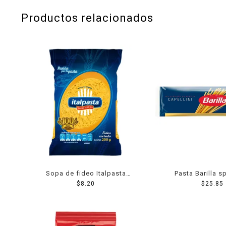
Productos relacionados
Sopa de fideo Italpasta
Pasta Barilla s
cortado 200 g
$
8.20
capellini 5
$
25.85