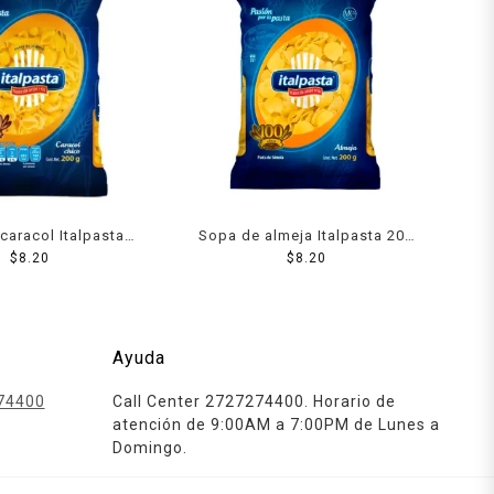
caracol Italpasta
Sopa de almeja Italpasta 200
hico 200 g
$
8.20
$
8.20
g
Ayuda
74400
Call Center 2727274400. Horario de
atención de 9:00AM a 7:00PM de Lunes a
Domingo.