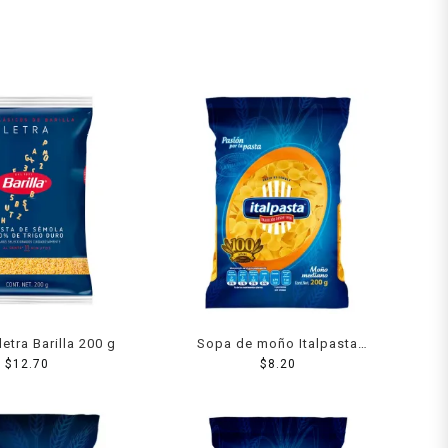
letra Barilla 200 g
Sopa de moño Italpasta
$
12.70
mediano 200 g
$
8.20