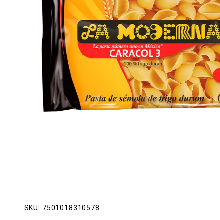
Lácteos
Limpieza del hogar
Mascotas
Pan de la casa
Preciasos
Salchichonería
SKU:
7501018310578