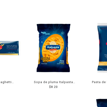
paghetti
Sopa de pluma Italpasta
Pasta de 
00 g
grande 200 g
$
8.20