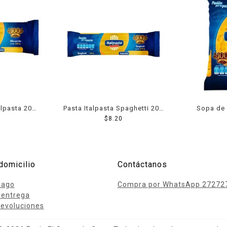
alpasta 200
Pasta Italpasta Spaghetti 200
Sopa de 
$
Grs
8.20
c
domicilio
Contáctanos
pago
Compra por WhatsApp 27272
 entrega
evoluciones