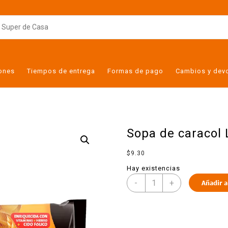
iones
Tiempos de entrega
Formas de pago
Cambios y dev
Sopa de caracol
$
9.30
Hay existencias
-
+
Añadir a