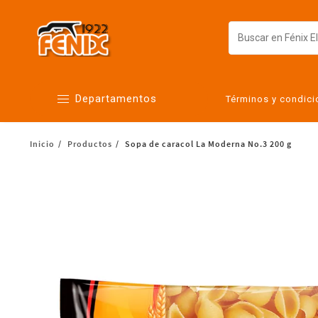
Departamentos
Términos y condic
Inicio
Productos
Sopa de caracol La Moderna No.3 200 g
Alimentos
Artículos para el hogar
Bebés
Botanas y bebidas
Cuidado de la ropa
Cuidado personal