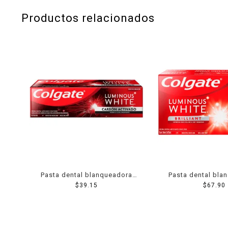
Productos relacionados
Pasta dental blanqueadora
Pasta dental bla
Colgate Luminous White
$
39.15
Colgate Lumino
$
67.90
blanqueadora carbón
brilliant con flúo
activado 66 ml