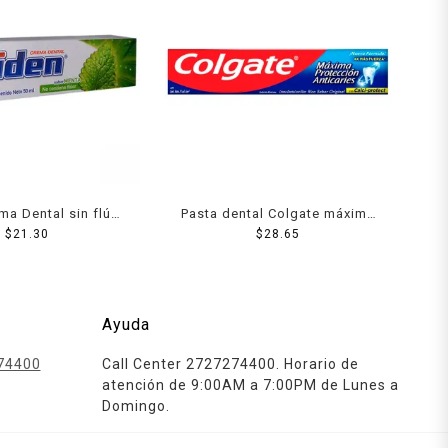
ma Dental sin flúor
Pasta dental Colgate máxima
Pieza 50ml
$
21.30
protección anticaries 75 ml
$
28.65
Ayuda
74400
Call Center 2727274400. Horario de
atención de 9:00AM a 7:00PM de Lunes a
Domingo.