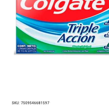
Lácteos
Limpieza del hogar
Mascotas
Pan de la casa
Preciasos
Salchichonería
SKU:
7509546681597