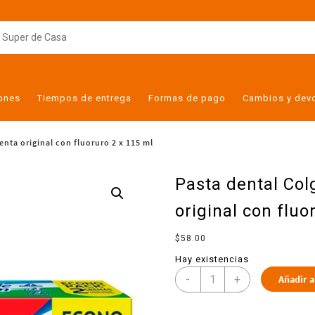
iones
Tiempos de entrega
Formas de pago
Cambios y dev
enta original con fluoruro 2 x 115 ml
Pasta dental Col
original con fluo
$
58.00
Hay existencias
-
+
Añadir a