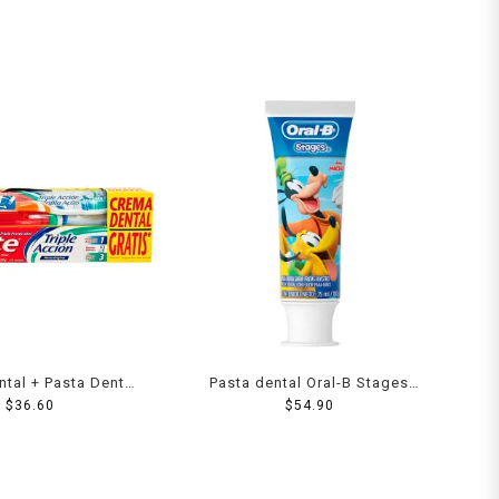
ntal + Pasta Dental
Pasta dental Oral-B Stages
Triple Acción con
$
36.60
Toy Story/Jasmin/Goofy 75 ml
$
54.90
1 Pieza + 75 ml