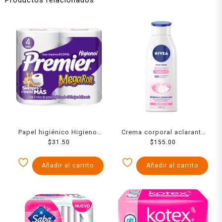
Papel higiénico Higienol
Crema corporal aclarante
Premier 4 rollos con 400
$
31.50
NIVEA tono natural 400 ml
$
155.00
Hojas c/u
Añadir al carrito
Añadir al carrito