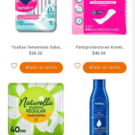
Toallas femeninas Saba
Pantiprotectores Kotex
Sensiti-V ultradelgada con
$
30.20
largos 44 piezas
$
45.50
alas flujo moderado 10
pzas
Añadir al carrito
Añadir al carrito